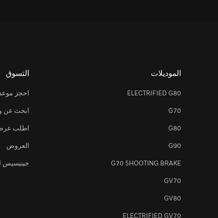
[أخبار العلامة التجارية]
جينيسيس GV60 تتصدر فئة سيارات الدفع الرباعي الصغيرة الفاخرة في دراسة جي دي باور 2023 للأداء والتنفيذ والتخطيط والتصميم في الولايات المتحدة
ص
صالة 
صالة
[أخبار العلامة التجارية]
جينيسيس الشرق الأوسط وأفريقيا تطلق ثلاثة
صا
صال
الموديلات
التسوق
[أخبار العلامة التجارية]
جينيسيس الشرق الأوسط وأفريقيا تستعد لإ
صا
ELECTRIFIED G80
احجز موعداً 
صا
صا
G70
ابحث عن و
[أخبار العلامة التجارية]
إشعار انقطاع الخدمة
G80
اطلب عرض
3. النقل الدولي للمعلومات الشخصية
G90
العروض
G70 SHOOTING BRAKE
جينيسيس ال
نقل المعلومات الشخصية خارج
GV70
GV80
AutoEver Corporation، الواقعتين في كوريا الجنوبية.
ELECTRIFIED GV70