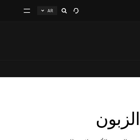
AR
افتح
click
اضغط
البحث
to
للفتح
Expand
الزبون