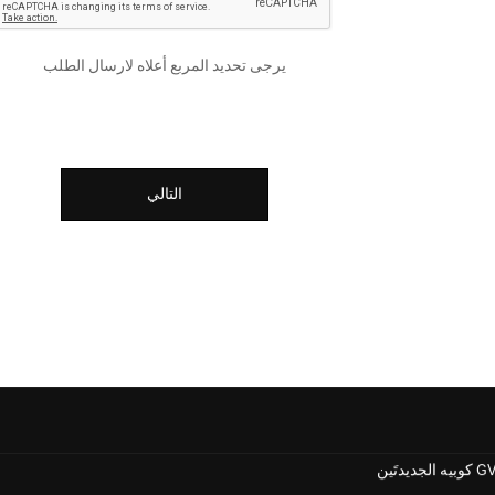
ى عام واحد من تاريخ اختبار القيادة
يرجى تحديد المربع أعلاه لارسال الطلب
ة على معالجة معلوماتك الشخصية، لكن ذلك سيعني في هذه الحالة أنك ل
التالي
 الشخصية منا؟
طلاق طرازات جينيسيس الكهربائية الفاخرة
الجهة المستلمة
معالج المعلوما
Hyundai AutoEver Corp
وخادم الب