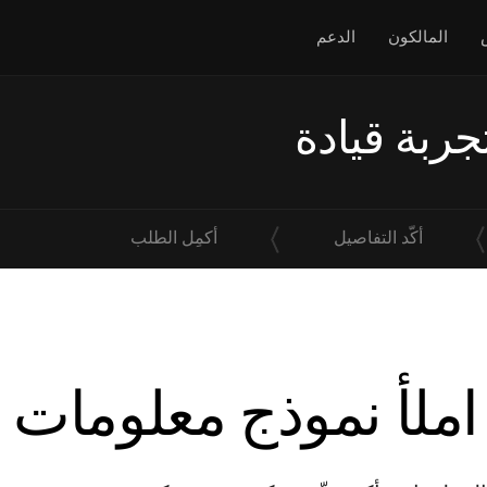
المالكون
الدعم
جربة قيادة
أكّد التفاصيل
أكمِل الطلب
املأ نموذج معلومات 