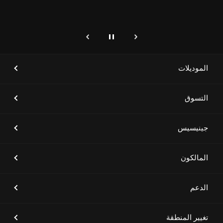
إيقاف
التالي
genesis.common.p2.previous
[أخبار العلامة التجارية]
علامة جينيسيس تطلق سيارتَي
GV80 و GV80 كوبيه الجديدتَين
الموديلات
التسوق
[أخبار العلامة التجارية]
جينيسيس GV60 تتصدر فئة سيارات
الدفع الرباعي الصغيرة الفاخرة في
جينيسيس
دراسة جي دي باور 2023 للأداء
والتنفيذ والتخطيط والتصميم في
الولايات المتحدة
المالكون
الدعم
[أخبار العلامة التجارية]
جينيسيس الشرق الأوسط وأفريقيا
تطلق ثلاثة طرازات فاخرة للسيارات
الكهربائية في العلا
تغيير المنطقة