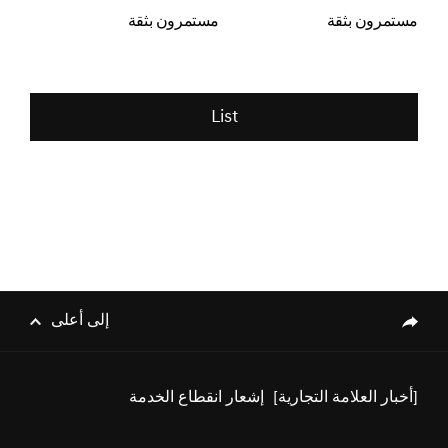
مستمرون بثقة
مستمرون بثقة
List
[أخبار العلامة التجارية]
جينيسيس الشرق الأوسط وأفريقيا
تستعد لإطلاق طرازات جينيسيس
الكهربائية الفاخرة
إلى أعلى
genesis.common.p2.share
[أخبار العلامة التجارية]
إشعار انقطاع الخدمة