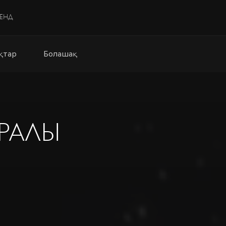
РЕНД
қтар
Болашақ
УРАЛЫ