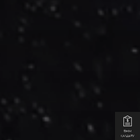
ӨТІНІМ
ҚАЛДЫРУ