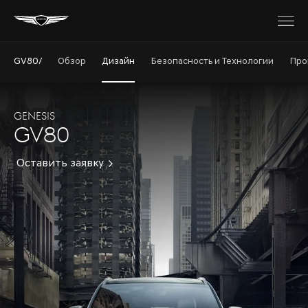
GV80/
Обзор
Дизайн
Безопасность и Технологии
Про
GENESIS
GV80
Оставить заявку