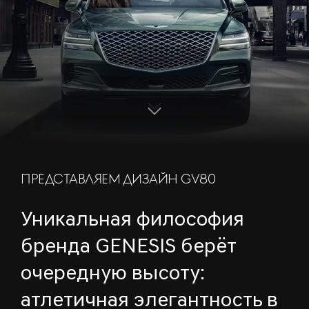
S
c
r
o
l
l
o
w
d
n
ПРЕДСТАВЛЯЕМ ДИЗАЙН GV80
Уникальная философия
бренда GENESIS берёт
очередную высоту:
атлетичная элегантность в