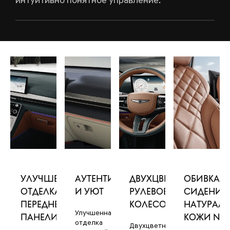
интуитивно понятное управление.
УЛУЧШЕННАЯ
АУТЕНТИЧНОСТЬ
ДВУХЦВЕТНОЕ
ОБИВКА
ОТДЕЛКА
И УЮТ
РУЛЕВОЕ
СИДЕНИЙ
ПЕРЕДНЕЙ
КОЛЕСО
НАТУРАЛ
Улучшенная
ПАНЕЛИ
КОЖИ NA
отделка
Двухцветное