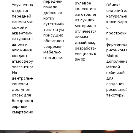
передней
рулевое
Улучшенная
Обивка
панели
колесо, искусно
отделка
сидений из
добавляет
изготовленное
передней
натуральной
нотку
из лучших
панели мягкой
кожи Nappa
аутентичности,
материалов,
кожей и
с
тепла и уюта,
отличается
акцентами из
прострочкой
присущих
новым
натурального
и
обставленным
дизайном,
шпона и
фирменным
современной
разработанным
алюминия
рисунком G-
мебелью
специально для
создает
Matrix
гостиным.
GV80.
атмосферу
дополнена
элегантности.
мягкой
На
набивкой
центральной
для
консоли
создания
доступен
роскошной
отсек для
текстуры.
беспроводной
зарядки
смартфонов.