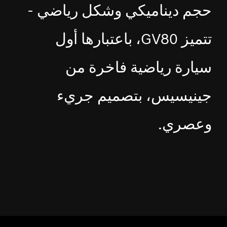
حجم ديناميكي وشكل رياضي -
تتميز GV80، باعتبارها أول
سيارة رياضية فاخرة من
جينيسيس، بتصميم جريء
وعصري.