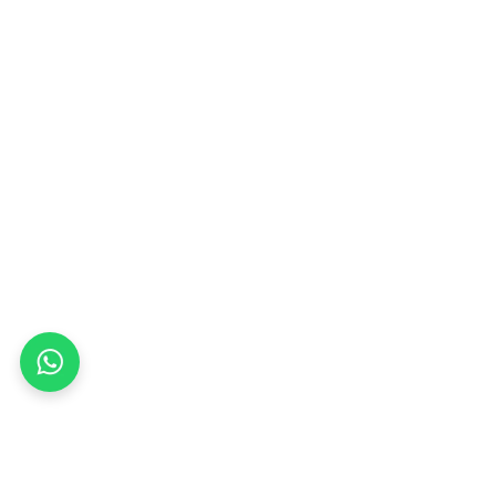
Whats
app