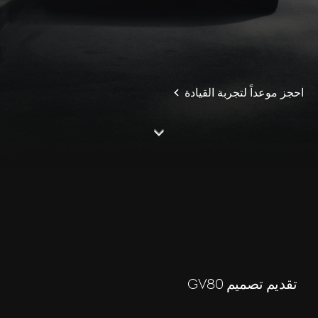
احجز موعداً لتجربة القيادة
S
c
o
l
l
o
w
r
d
n
تقديم تصميم GV80