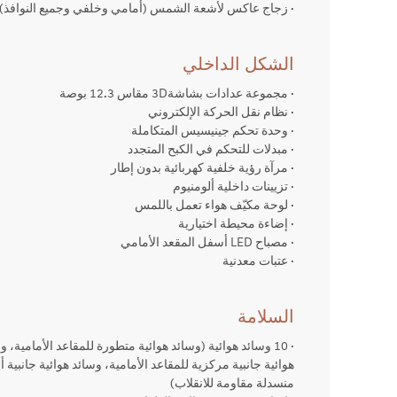
· زجاج عاكس لأشعة الشمس (أمامي وخلفي وجميع النوافذ)
الشكل الداخلي
· مجموعة عدادات بشاشة3D مقاس 12.3 بوصة
· نظام نقل الحركة الإلكتروني
· وحدة تحكم جينيسيس المتكاملة
· مبدلات للتحكم في الكبح المتجدد
· مرآة رؤية خلفية كهربائية بدون إطار
· تزيينات داخلية ألومنيوم
· لوحة مكيّف هواء تعمل باللمس
· إضاءة محيطة اختيارية
· مصباح LED أسفل المقعد الأمامي
· عتبات معدنية
السلامة
· 10 وسائد هوائية (وسائد هوائية متطورة للمقاعد الأمامية، 
هوائية جانبية مركزية للمقاعد الأمامية، وسائد هوائية جانبية 
منسدلة مقاومة للانقلاب)