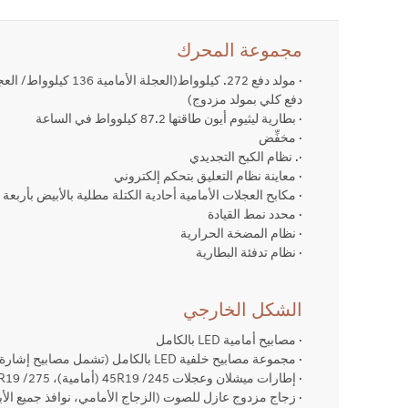
مجموعة المحرك
دفع كلي بمولد مزدوج)
· بطارية ليثيوم أيون طاقتها 87.2 كيلوواط في الساعة
· مخفِّض
·. نظام الكبح التجديدي
· معاينة نظام التعليق بتحكم إلكتروني
· مكابح العجلات الأمامية أحادية الكتلة مطلية بالأبيض بأربع
· محدد نمط القيادة
· نظام المضخة الحرارية
· نظام تدفئة البطارية
الشكل الخارجي
· مصابيح أمامية LED بالكامل
· مجموعة مصابيح خلفية LED بالكامل (تشمل مصابيح إشارة الانعطاف)
· إطارات ميشلان وعجلات 245/ 45R19 (أمامية)، 275/ 40R19 (خلفية)
· زجاج مزدوج عازل للصوت (الزجاج الأمامي، نوافذ جميع الأب