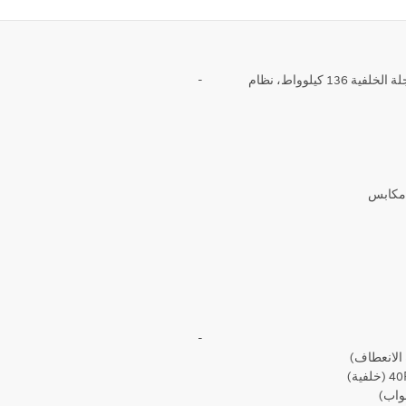
· مولد دفع 272. كيلوواط(العجلة الأمامية 136 كيلوواط/ العجلة الخلفية 136 كيلوواط، نظام
-
ة مكابس
-
واب)