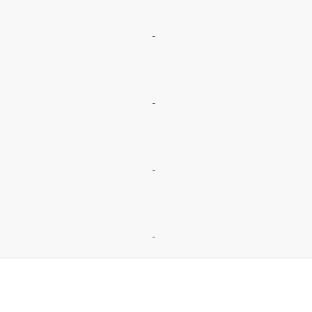
-
-
-
-