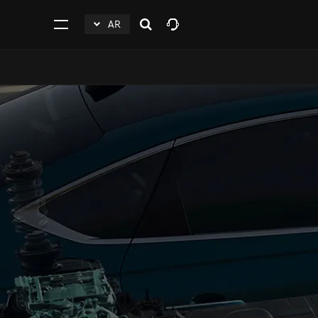
AR
افتح
click
اضغط
البحث
to
للفتح
Expand