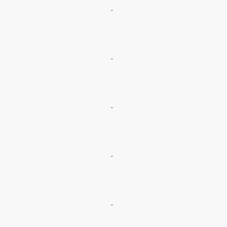
-
-
-
-
-