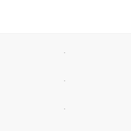
-
-
-