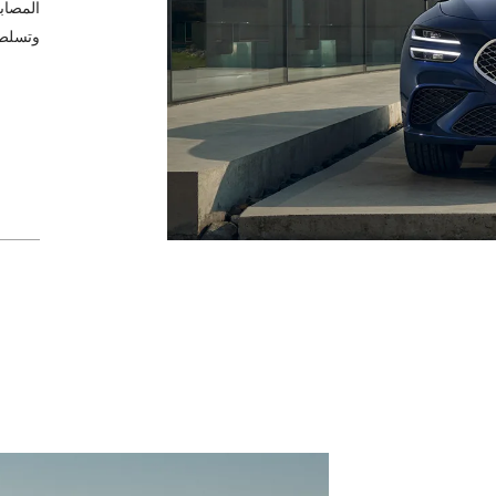
المصابي
وتسلط 