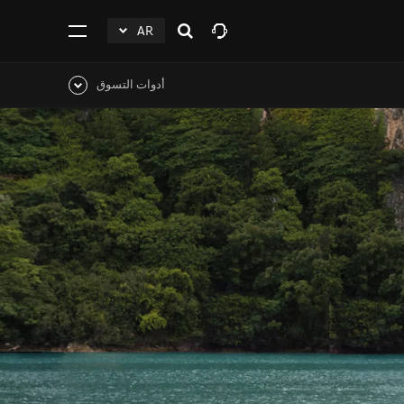
AR
افتح
click
اضغط
البحث
to
للفتح
Expand
أدوات التسوق
اضغط
للفتح