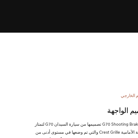
م الخارجي
م الواجهة
ترث G70 Shooting Brake تصميمها من سيارة السيدان G70 لتمتاز
بالشبكة الأمامية Crest Grille والتي تم وضعها في مستوى أدنى من