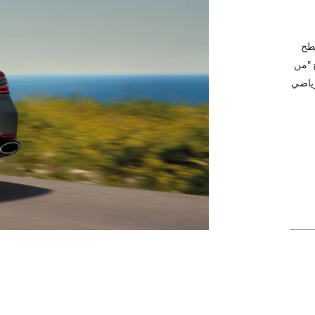
سطح
ج "من
رياضي