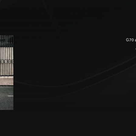
تحمل G70 Shooting Brake الملامح الرياضية الخارجية لسيارة G70