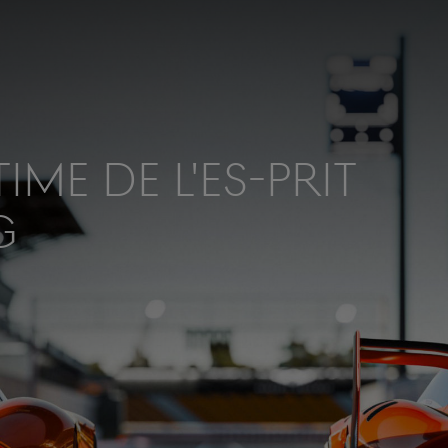
ime de l'es-prit
g