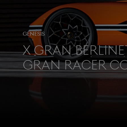
Genesis
X Gran Berline
Gran Racer C