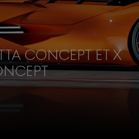
tta Concept et X
oncept