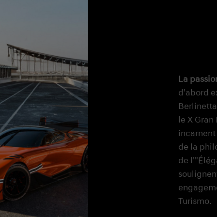
La passio
d'abord e
La coule
Berlinett
le X Gran
La volon
incarnent
de la phi
de l'"Élé
soulignent
engagemen
Turismo.