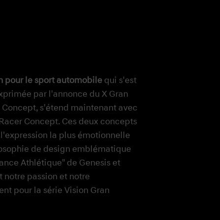
n pour le sport automobile
qui s'est
xprimée par l'annonce du X Gran
ur Magma
a Concept, s'étend maintenant avec
 Racer Concept. Ces deux concepts
té permanente
 l'expression la plus émotionnelle
losophie de design emblématique
gance Athlétique" de Genesis et
 notre passion et notre
t pour la série Vision Gran