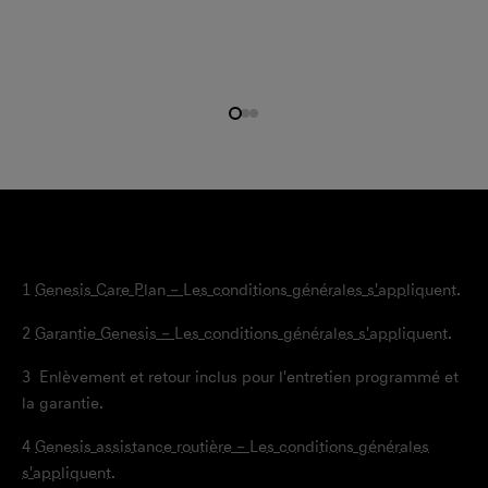
1
Genesis Care Plan – Les conditions générales s'appliquent.
2
Garantie Genesis – Les conditions générales s'appliquent.
3
Enlèvement et retour inclus pour l'entretien programmé et
la garantie.
4
Genesis assistance routière – Les conditions générales
s'appliquent.