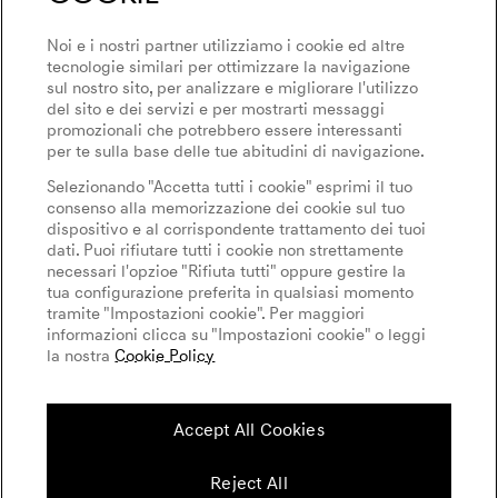
Noi e i nostri partner utilizziamo i cookie ed altre
tecnologie similari per ottimizzare la navigazione
sul nostro sito, per analizzare e migliorare l'utilizzo
del sito e dei servizi e per mostrarti messaggi
promozionali che potrebbero essere interessanti
per te sulla base delle tue abitudini di navigazione.
Selezionando "Accetta tutti i cookie" esprimi il tuo
consenso alla memorizzazione dei cookie sul tuo
dispositivo e al corrispondente trattamento dei tuoi
dati. Puoi rifiutare tutti i cookie non strettamente
necessari l'opzioe "Rifiuta tutti" oppure gestire la
tua configurazione preferita in qualsiasi momento
tramite "Impostazioni cookie". Per maggiori
informazioni clicca su "Impostazioni cookie" o leggi
la nostra
Cookie Policy
Accept All Cookies
Reject All