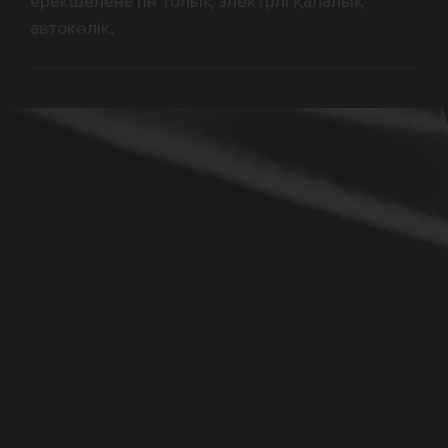
ерекшеленетін толық электрлі қалалық
автокөлік.