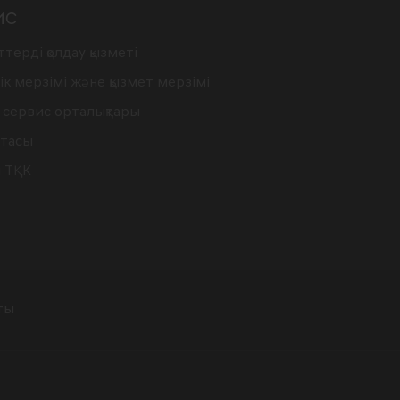
ИС
терді қолдау қызметі
ік мерзімі және қызмет мерзімі
 сервис орталықтары
ртасы
н ТҚК
ты