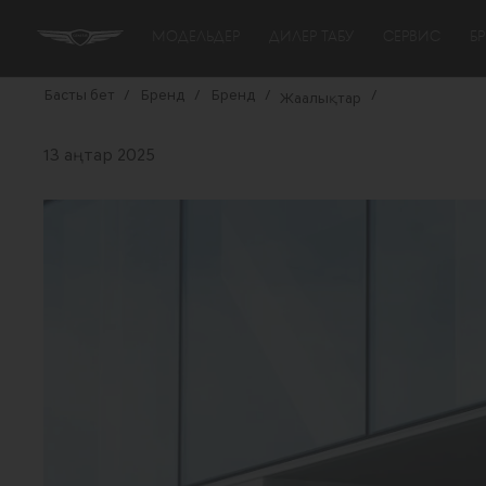
МОДЕЛЬДЕР
ДИЛЕР ТАБУ
СЕРВИС
Б
Басты бет
/
Бренд
/
Бренд
/
/
Жаңалықтар
13 қаңтар 2025