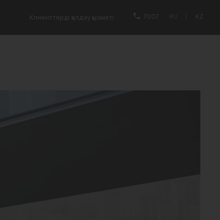
7007
RU
|
KZ
Клиенттерді қолдау қызметі