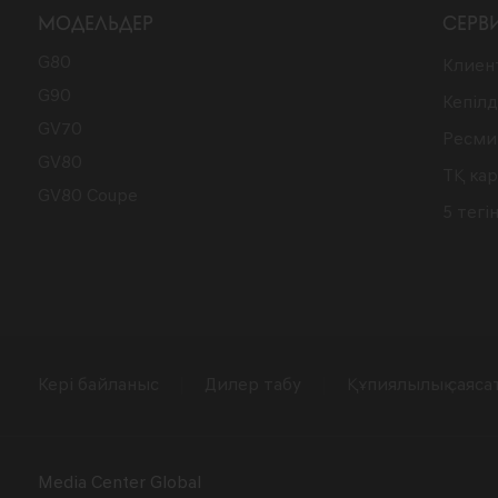
МОДЕЛЬДЕР
СЕРВ
G80
Клиент
G90
Кепілд
GV70
Ресми
GV80
ТҚ ка
GV80 Coupe
5 тегі
Кері байланыс
Дилер табу
Құпиялылық саяса
Media Center Global