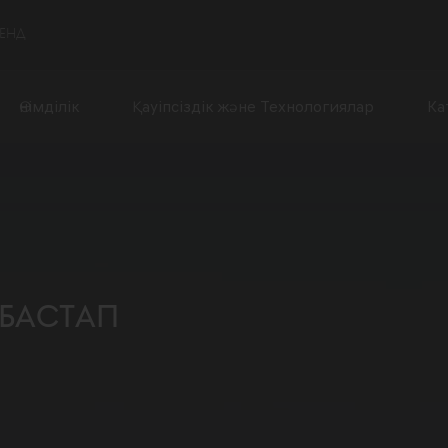
РЕНД
Өнімділік
Қауіпсіздік және Технологиялар
Ка
 бастап