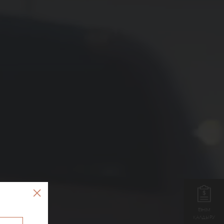
ӨТІНІМ
ҚАЛДЫРУ