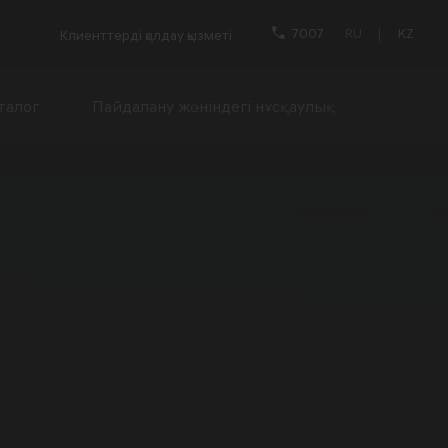
7007
RU
|
KZ
Клиенттерді қолдау қызметі
талог
Пайдалану жөніндегі нұсқаулық