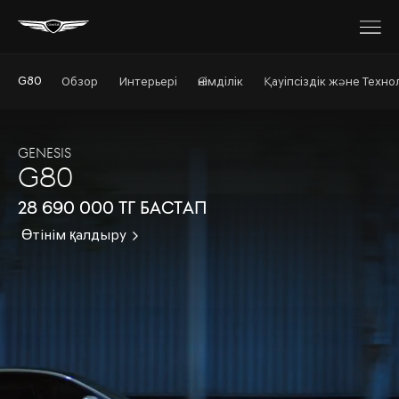
G80
Обзор
Интерьері
Өнімділік
Қауіпсіздік және Техн
GENESIS
G80
28 690 000 тг бастап
Өтінім қалдыру