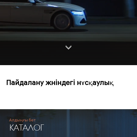
S
c
r
o
l
l
o
w
d
n
Пайдалану жөніндегі нұсқаулық
Алдыңғы бет
КАТАЛОГ