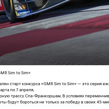
MR Sim to Sim»
влен старт конкурса
«GMR Sim to Sim»
— это серия еже
арта по 7 апреля.
рную трассу Спа-Франкоршам. В условиях переменчи
ты будут бороться не только за победу в своих 45-мин