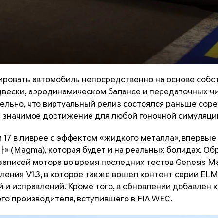
лировать автомобиль непосредственно на основе соб
двески, аэродинамическом балансе и передаточных ч
тельно, что виртуальный релиз состоялся раньше со
и значимое достижение для любой гоночной симуляци
 17 в ливрее с эффектом «жидкого металла», впервые 
(Magma), которая будет и на реальных болидах. Обр
записей мотора во время последних тестов Genesis M
ения V1.3, в которое также вошел контент серии ELM
 и исправлений. Кроме того, в обновлении добавлен 
го производителя, вступившего в FIA WEC.