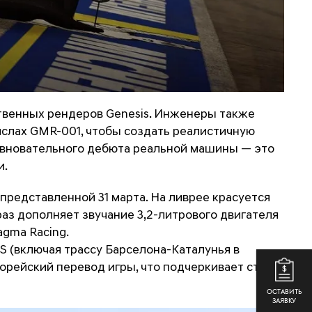
ственных рендеров Genesis. Инженеры также
ислах GMR-001, чтобы создать реалистичную
ревновательного дебюта реальной машины — это
и.
представленной 31 марта. На ливрее красуется
аз дополняет звучание 3,2-литрового двигателя
agma Racing.
S (включая трассу Барселона-Каталунья в
корейский перевод игры, что подчеркивает статус
ОСТАВИТЬ
ЗАЯВКУ