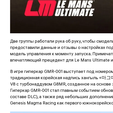
Две группы работали рука об руку, чтобы смоде
предоставили данные и отзывы о настройках по
модель управления к моменту запуска. Примеча
впечатляющий прецедент для Le Mans Ultimate 
В игре гиперкар GMR-001 выступает под номером
традиционная корейская надпись хангыль «마그마» 
V8 с турбонаддувом G8MR, созданное на основе 
Гиперкар GMR-001 стал главным событием обновл
составе DLC), а также ряд небольших дополнений
Genesis Magma Racing как первого южнокорейско