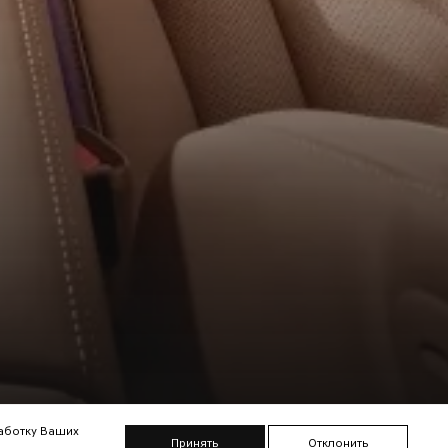
работку Ваших
Принять
Отклонить