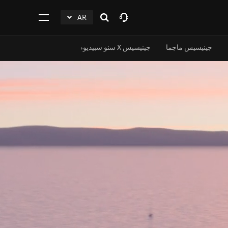
AR
افتح
click
اضغط
البحث
to
للفتح
Expand
جينيسيس ماجما
جينيسيس X سنو سبيديوم الاختبارية
جينيسيس X غران بيرلينيتا الاختبارية