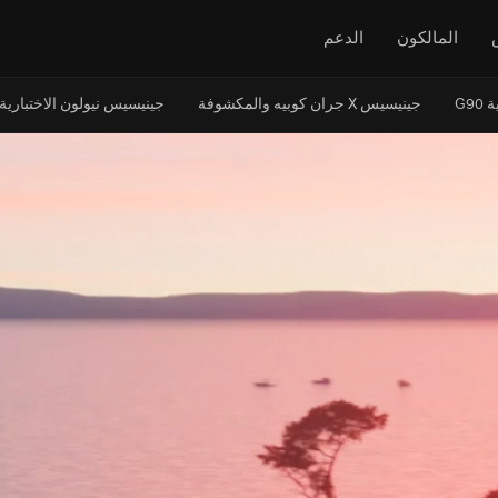
المالكون
الدعم
 G90
جينيسيس X جران كوبيه والمكشوفة
جينيسيس نيولون الاختبارية