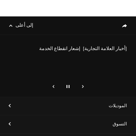
[أخبار العلامة التجارية]
جينيسيس الشرق الأوسط وأفريقيا
تستعد لإطلاق طرازات جينيسيس
الكهربائية الفاخرة
إلى أعلى
genesis.common.p2.share
[أخبار العلامة التجارية]
إشعار انقطاع الخدمة
إيقاف
التالي
genesis.common.p2.previous
[أخبار العلامة التجارية]
علامة جينيسيس تطلق سيارتَي
GV80 و GV80 كوبيه الجديدتَين
الموديلات
التسوق