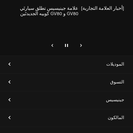
[أخبار العلامة التجارية]
علامة جينيسيس تطلق سيارتَي
GV80 و GV80 كوبيه الجديدتَين
إيقاف
التالي
genesis.common.p2.previous
[أخبار العلامة التجارية]
جينيسيس GV60 تتصدر فئة سيارات
الدفع الرباعي الصغيرة الفاخرة في
دراسة جي دي باور 2023 للأداء
الموديلات
والتنفيذ والتخطيط والتصميم في
الولايات المتحدة
التسوق
[أخبار العلامة التجارية]
جينيسيس الشرق الأوسط وأفريقيا
تطلق ثلاثة طرازات فاخرة للسيارات
جينيسيس
الكهربائية في العلا
المالكون