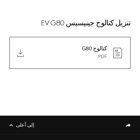
تنزيل كتالوج جينيسيس EV G80
كتالوج G80
PDF
[أخبار العلامة التجارية]
جينيسيس الشرق الأوسط وأفريقيا
تستعد لإطلاق طرازات جينيسيس
الكهربائية الفاخرة
[أخبار العلامة التجارية]
إشعار انقطاع الخدمة
إلى أعلى
genesis.common.p2.share