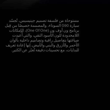
مستوحاة من فلسفة تصميم جينيسيس، تُجسّد
سيارة G90 السوداء، والمصممة خصيصًا من قِبل
برنامج ون أوف ون (One Of One)، الإمكانات
اللامحدودة للون الأسود النقي، والتي أُعيدت
صياغتها بتفاصيل راقية وتصاميم داخلية بألوان
الأحمر والأزرق والبني والأبيض. إنها إعادة تعريف
للبدايات، مع تحسينات دقيقة تُعبّر عن الكثير.