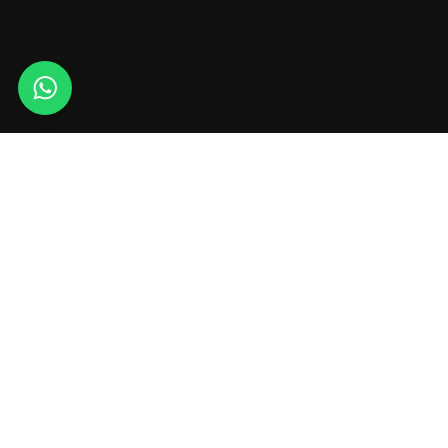
Whats
app