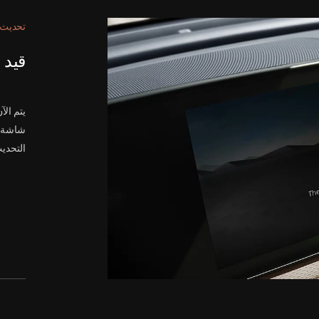
تحديث 
قيد 
يتم الآ
شاشة ال
التحديث