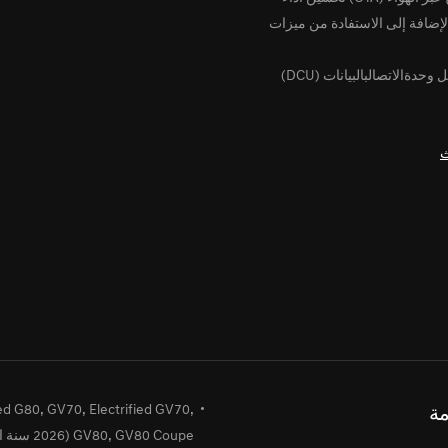
لإضافة إلى الاستفادة من ميزات
يُحسّن من منطق تشغيل وحدةالاتصالبالبيانات (DCU)
ث
ed G80, GV70, Electrified GV70,
مة
GV80, GV80 Coupe (2026 سنة الموديل)