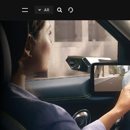
AR
افتح
click
اضغط
البحث
to
للفتح
Expand