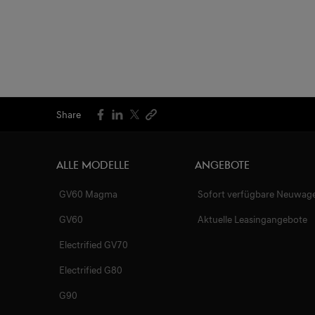
Share
Alle Modelle
Angebote
GV60 Magma
Sofort verfügbare Neuwag
GV60
Aktuelle Leasingangebote
Electrified GV70
Electrified G80
G90