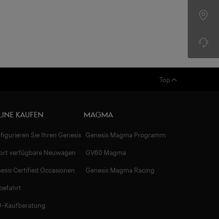
Top
line Kaufen
Magma
figurieren Sie Ihren Genesis
Genesis Magma Programm
ort verfügbare Neuwagen
GV60 Magma
esis Certified Occasionen
Genesis Magma Racing
befahrt
-Kaufberatung