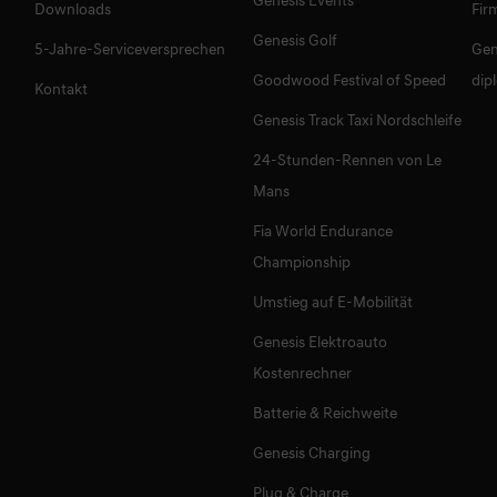
Downloads
Fir
Genesis Golf
5-Jahre-Serviceversprechen
Gen
Goodwood Festival of Speed
dip
Kontakt
Genesis Track Taxi Nordschleife
24-Stunden-Rennen von Le
Mans
Fia World Endurance
Championship
Umstieg auf E-Mobilität
Genesis Elektroauto
Kostenrechner
Batterie & Reichweite
Genesis Charging
Plug & Charge