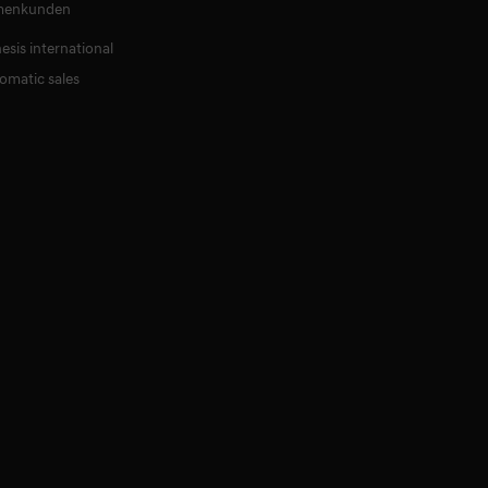
menkunden
esis international
lomatic sales