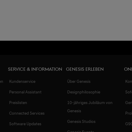
Service & Information
Genesis Erleben
On
en
Kundenservice
Über Genesis
Kon
Personal Assistant
Designphilosophie
Sof
Preislisten
10-jähriges Jubiläum von
Gen
Genesis
Connected Services
Pro
Genesis Studios
Software Updates
G90
Genesis Events