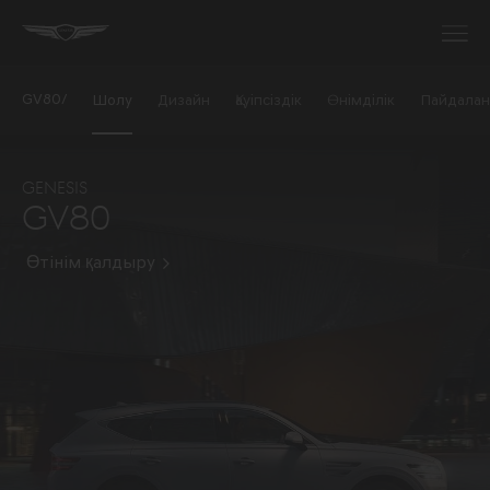
GV80/
Шолу
Дизайн
Қауіпсіздік
Өнімділік
Пайдалан
GENESIS
GV80
Өтінім қалдыру