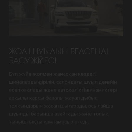
ЖОЛ ШУЫЛЫН БЕЛСЕНДІ
БАСУ ЖҮЙЕСІ
Бұл жүйе жолмен жанасқан кездегі
шиналардың дірілін, салондағы шуыл деңгейін
есепке алады және автокөліктің динамиктері
арқылы қарсы фазалы жауап дыбыс
толқындарын жасап шығарады, осылайша
шуылды барынша азайтады және толық
тыныштықты қамтамасыз етеді.