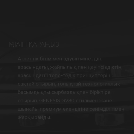
ҮҢІЛІП ҚАРАҢЫЗ
Атлеттік бітім мен адуын мінездің
арасындағы, жайлылық пен қауіпсіздіктің
арасындағы тепе-теңдік принциптерін
сақтай отырып, толықтай технологиялық
басымдықты сырбаздықпен біріктіре
отырып, GENESIS GV80 стилімен және
шынайы премиум екендігіне сенімділігімен
жарқырайды.