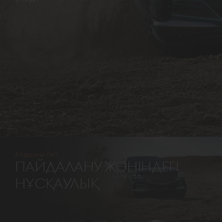
Алдыңғы бет
ПАЙДАЛАНУ ЖӨНІНДЕГІ
НҰСҚАУЛЫҚ