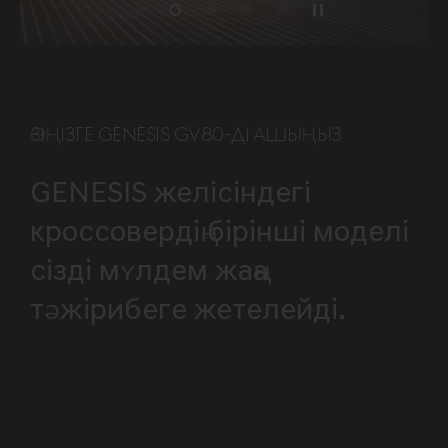
ӨЗІҢІЗГЕ GENESIS GV80-ДІ АШЫҢЫЗ
GENESIS желісіндегі
кроссовердің бірінші моделі
сізді мүлдем жаңа
тәжірибеге жетелейді.