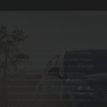
ӨНІМДІЛІК
ТОЛЫҚ ЖЕТЕК ЖҮЙЕСІ
Қуат жолмен немесе жолсызбен жүру
жағдайларына сәйкес оңтайлы үлестіріледі.
Қуатты алдыңғы және артқы дөңгелектердің
арасында үлестіру үшін толық жетек жүйесі
жылдамдықты және жол жағдайларын
қадағалап отырады. e-LSD механизмі қуатты
артқы сол жақ және оң жақ дөңгелектердің
арасында үлестіреді, тегіс емес жолмен
жүрген кезде тұрақтылықты қамтамасыз
етеді.