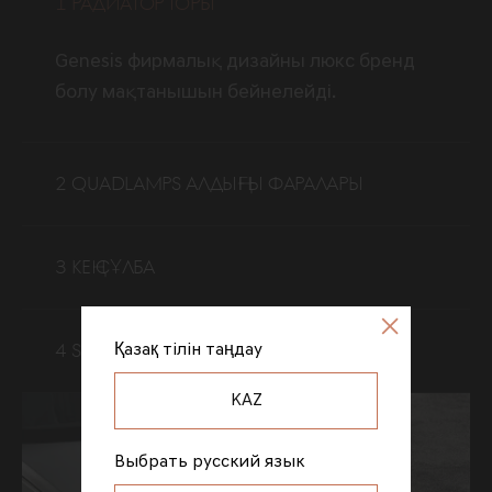
1 РАДИАТОР ТОРЫ
Genesis фирмалық дизайны люкс бренд
болу мақтанышын бейнелейді.
2 QUADLAMPS АЛДЫҢҒЫ ФАРАЛАРЫ
3 КЕҢ СҰЛБА
Қазақ тілін таңдау
4 SHIFT-BY-WIRE (SBW)
KAZ
Выбрать русский язык