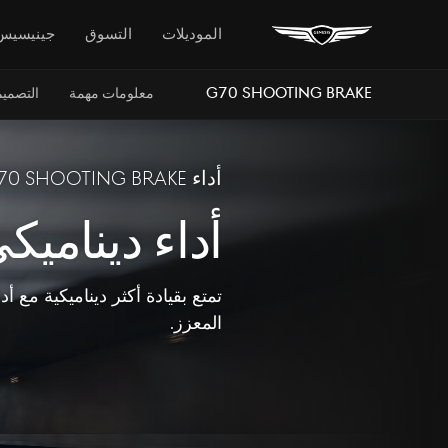
الموديلات
التسوق
جينيسيس
G70 Shooting Brake
معلومات مهمة
التصميم
أداء G70 Shooting Brake
أداء ديناميك
تمتع بقيادة أكثر ديناميكية مع أدا
المعزز.