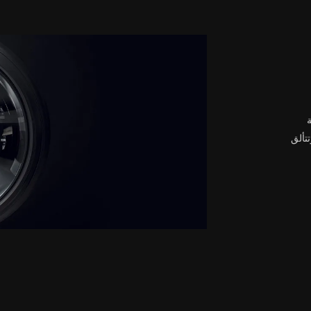
تتألق
ن
بات
ة
سطح