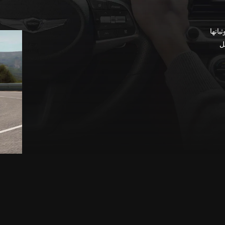
ة وثباتها
ل