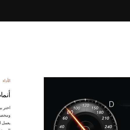
الأداء
أنما
اختر بي
ومخصص 
يعمل ا