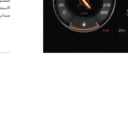
المستو
الاستجا
سيدان ر