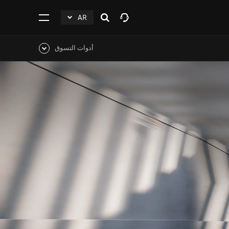
AR
افتح
click
اضغط
البحث
to
للفتح
Expand
أدوات التسوق
اضغط
للفتح