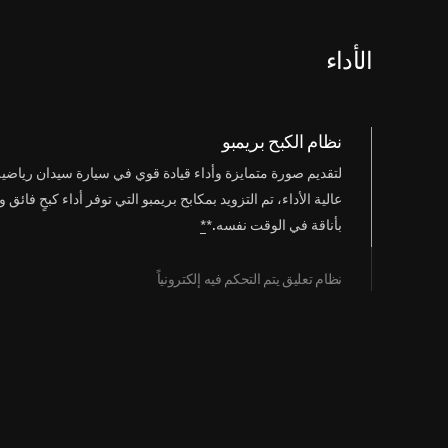
الأداء
نظام الكبح بريمبو
اضغط
لتقديم صورة متمايزة وأداء قيادة قوي في سيارة سيدان رياضية
للتصغير
عالية الأداء، تم التزويد بمكابح بريمبو التي توفر أداء كبحٍ فائق و
بأناقة في الوقت نفسه.*
*
نظام تعليق يتم التحكم فيه إلكترونياً
اضغط
يوازن نظام التعليق الذي يتم التحكم فيه إلكترونياً بشكل رائع بي
للفتح
الاستقرار والراحة. حيث يوفر نمط القيادة "مريح" إحساساً بالث
لسيارات السيدان الفاخرة، بينما يمنحك "رياضي" قيادة ديناميكي
وموثوقة، ويبعث النمط "رياضي+"شعوراً مدهشاً بالاتحاد مع 
الطريق.*
*