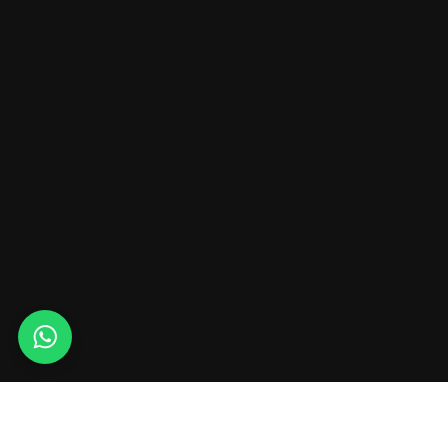
Whats
app