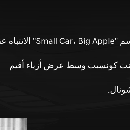
جذب الحدث الذي أطلق عليه اسم "Small Car، Big Apple" الان
ت كونسبت وسط عرض أزياء أقيم
شونال.