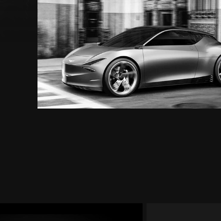
التصميم
الخارجي
لنموذج