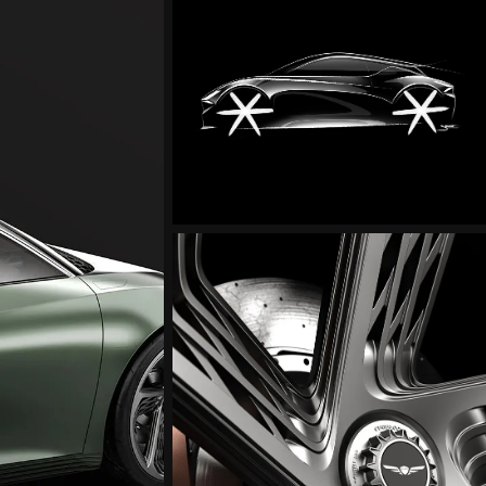
منت
منت
التصميم
الخارجي
لنموذج
منت