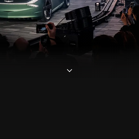
التحريك
للأسفل