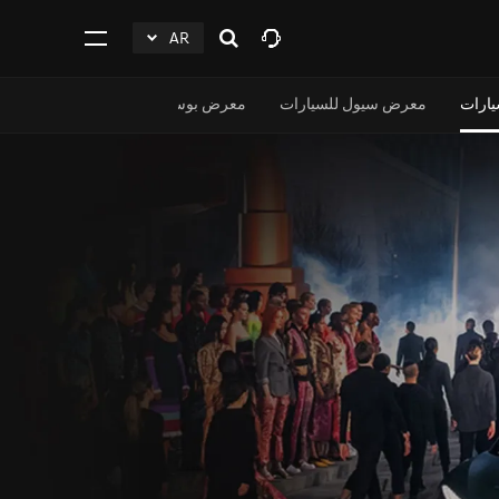
AR
افتح
click
اضغط
البحث
to
للفتح
Expand
يارات
معرض سيول للسيارات
معرض بوسان للسيارات