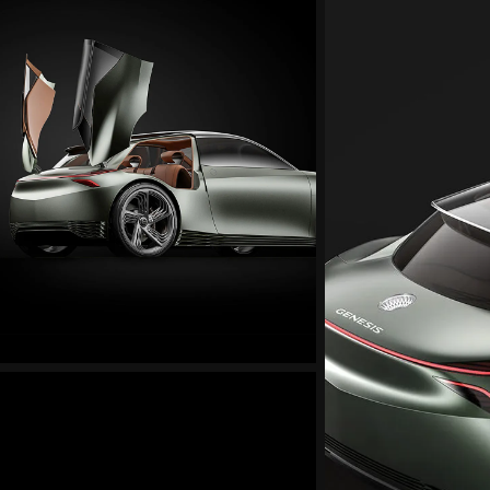
منت
التصميم
الخارجي
لنموذج
منت