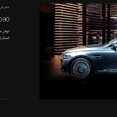
معرض سو
G90
لسيارة G90 و AR لاستكشاف المزايا الرئيسية لل