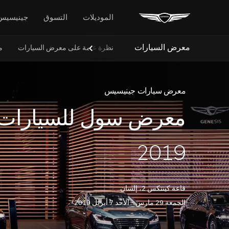
الموديلات
التسوق
جينيسيس
معرض السيارات
نظرة عامة على معرض السيارات
م
Next
Slide
معرض سيارات جينيسيس
معرض سول للسيارات
2019
قاعة كينتكس 2، إلسان
الجمعة 29 مارس - الأحد 7 أبريل 2019