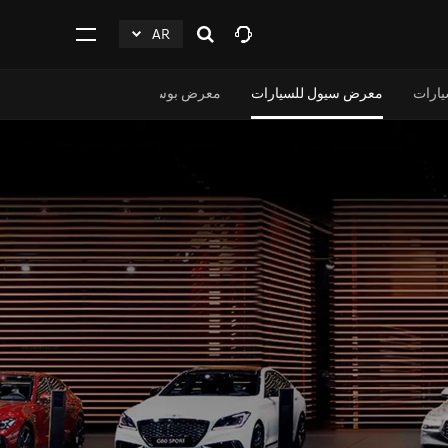
AR
افتح
click
اضغط
البحث
to
للفتح
Expand
يارات
معرض سيول للسيارات
معرض بوسان للسيارات