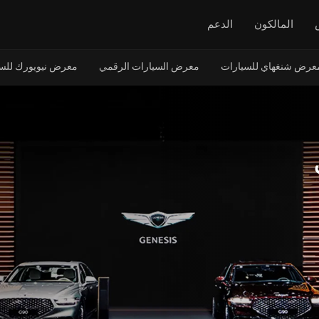
المالكون
الدعم
عرض شنغهاي للسيارات
معرض السيارات الرقمي
معرض نيويورك للس