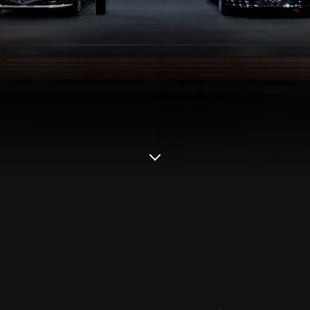
التحريك
للأسفل