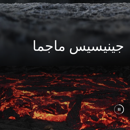
جينيسيس ماجما