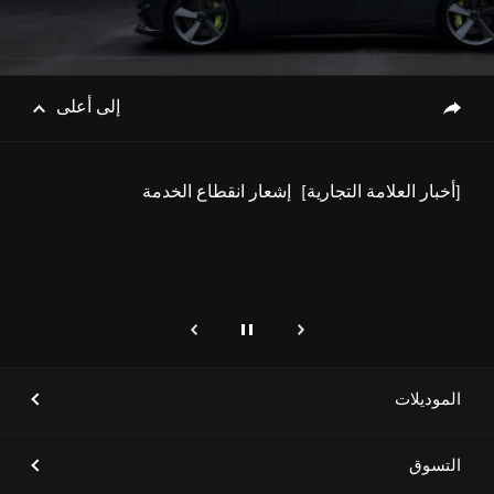
[أخبار العلامة التجارية]
علامة جينيسيس تطلق مركز
خدمات حصرياً في الرياض لترتقي
بتجربة العملاء إلى مستويات جديدة
إلى أعلى
genesis.common.p2.share
[أخبار العلامة التجارية]
إشعار انقطاع الخدمة
إيقاف
التالي
genesis.common.p2.previous
[أخبار العلامة التجارية]
"جينيسيس" تفتخر بأن تكون الشريك
الرئيسي لدورة الألعاب السعودية
2024 للعام الثاني على التوالي،
الموديلات
بهدف دعم الحدث الرياضي الوطني
الأكبر في المملكة
التسوق