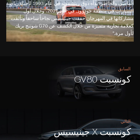
الماضي والحاضر، بدأه دوق ريتشموند في عام 1993 لإحياء رياضة
السيارات في منطقة جودوود. في عام 2021، وخلال أول
مشاركاتها في المهرجان حققت جينيسيس نجاحاً ساحقاً وتألقت
كعلامة تجارية متميزة من خلال الكشف عن G70 شوتنج بريك
لأول مرة."
السابق
كونسبت GV80
التالي
كونسبت X جينيسيس