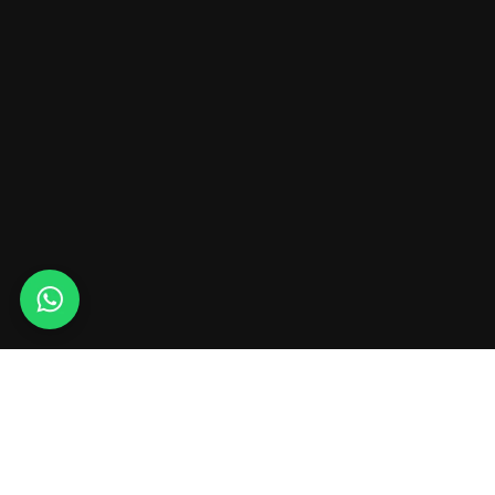
Whats
app