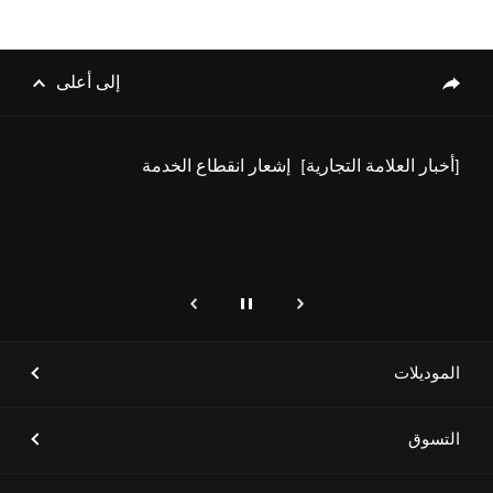
[أخبار العلامة التجارية]
علامة جينيسيس تطلق مركز
خدمات حصرياً في الرياض لترتقي
بتجربة العملاء إلى مستويات جديدة
إلى أعلى
genesis.common.p2.share
[أخبار العلامة التجارية]
إشعار انقطاع الخدمة
إيقاف
التالي
genesis.common.p2.previous
[أخبار العلامة التجارية]
"جينيسيس" تفتخر بأن تكون الشريك
الرئيسي لدورة الألعاب السعودية
2024 للعام الثاني على التوالي،
الموديلات
بهدف دعم الحدث الرياضي الوطني
الأكبر في المملكة
التسوق
[أخبار العلامة التجارية]
جينيسيس الشرق الأوسط وأفريقيا