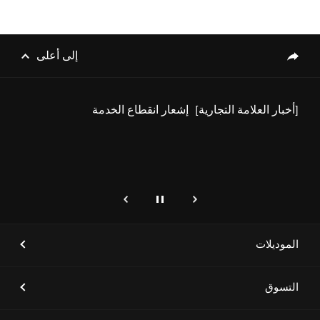
[أخبار العلامة التجارية]
علامة جينيسيس تطلق مركز
خدمات حصرياً في الرياض لترتقي
بتجربة العملاء إلى مستويات جديدة
إلى أعلى
genesis.common.p2.share
[أخبار العلامة التجارية]
إشعار انقطاع الخدمة
إيقاف
التالي
genesis.common.p2.previous
[أخبار العلامة التجارية]
"جينيسيس" تفتخر بأن تكون الشريك
الرئيسي لدورة الألعاب السعودية
2024 للعام الثاني على التوالي،
الموديلات
بهدف دعم الحدث الرياضي الوطني
الأكبر في المملكة
التسوق
[أخبار العلامة التجارية]
جينيسيس الشرق الأوسط وأفريقيا