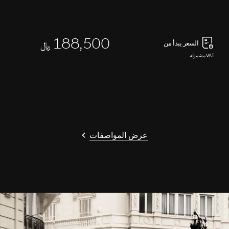
188,500
السعر يبدأ من
﷼
VAT مشمولة
عرض المواصفات