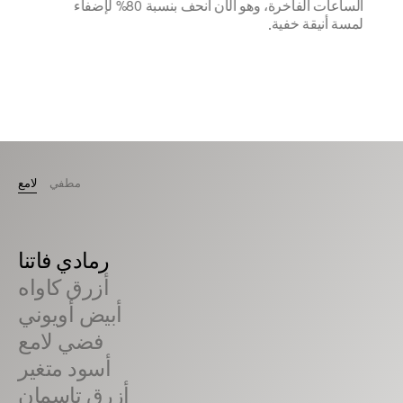
الساعات الفاخرة، وهو الآن أنحف بنسبة 80% لإضفاء
لمسة أنيقة خفية.
مطفي
لامع
رمادي فاتنا
أزرق كاواه
أبيض أويوني
فضي لامع
أسود متغير
أزرق تاسمان