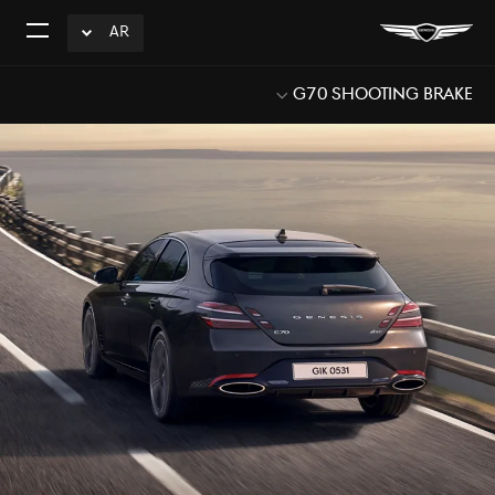
AR
click
افتح
to
القائم
Expand
G70 Shooting Brake
Sub
Menu
Open