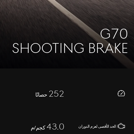
G70
SHOOTING BRAKE
252
حصانًا
43.0
الحد الأقصى لعزم الدوران
كجم/م