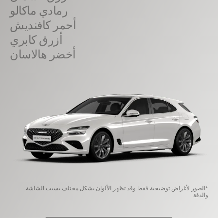
رمادي ماكالو
أحمر كافنديش
أزرق كابري
أخضر هالاسان
*الصور لأغراض توضيحية فقط وقد تظهر الألوان بشكل مختلف بسبب الشاشة
والدقة