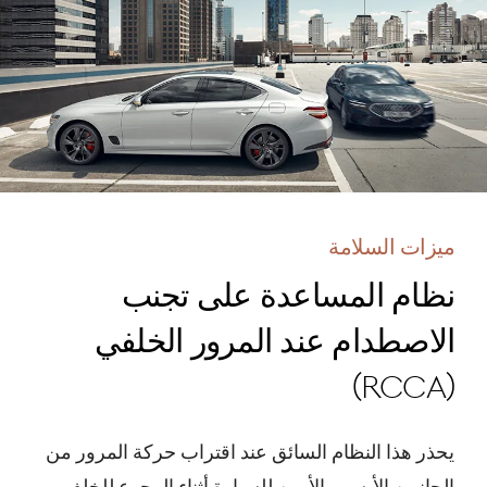
عندما يكتشف هذا النظام خطر تصادم وشيك من
الجانب الخلفي أثناء تغيير مسار السير أو مغادرة مكان
ركن السيارة بوضعية الركن المتوازي، فإنه يرسل
تنبيهاً، وإذا زاد خطر الاصطدام حتى بعد التنبيه، يساعد
النظام على تجنب تصادم من خلال تفعيل الكبح
التلقائي.
ميزات السلامة
نظام المساعدة على تجنب
الاصطدام عند المرور الخلفي
(RCCA)
يحذر هذا النظام السائق عند اقتراب حركة المرور من