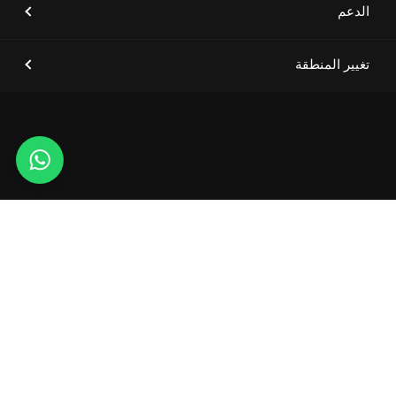
الدعم
[أخبار العلامة التجارية]
إشعار انقطاع الخدمة
تغيير المنطقة
Whats
app
حقوق الطبع والنشر لشركة هيونداي موتور 2026. جميع الحقوق
محفوظة.