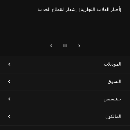
[أخبار العلامة التجارية]
"جينيسيس" تفتخر بأن تكون الشريك
الرئيسي لدورة الألعاب السعودية
2024 للعام الثاني على التوالي،
بهدف دعم الحدث الرياضي الوطني
الأكبر في المملكة
إيقاف
التالي
genesis.common.p2.previous
[أخبار العلامة التجارية]
جينيسيس الشرق الأوسط وأفريقيا
تعلن عن شراكة استراتيجية مع
شركة رياضة الفروسية للفعاليات
الموديلات
بهدف رعاية فعاليات الفروسية
الكبرى في المملكة
التسوق
[أخبار العلامة التجارية]
علامة جينيسيس تطلق سيارتَي
GV80 و GV80 كوبيه الجديدتَين
جينيسيس
المالكون