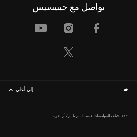
تواصل مع جينيسيس
[أخبار العلامة التجارية]
علامة جينيسيس تطلق سيارتَي
GV80 و GV80 كوبيه الجديدتَين
[أخبار العلامة التجارية]
إشعار انقطاع الخدمة
إلى أعلى
genesis.common.p2.share
[أخبار العلامة التجارية]
جينيسيس تنضمّ إلى أسبوع فنّ
الرياض 2025 بصفتها الراعي
الرسمي للسيارات، حيث تعرض
* قد تختلف المواصفات حسب الموديل و / أو الدولة.
نسخة Green Falcon من سيارتها
بأسلوب فنّي راقٍ ومتناغم