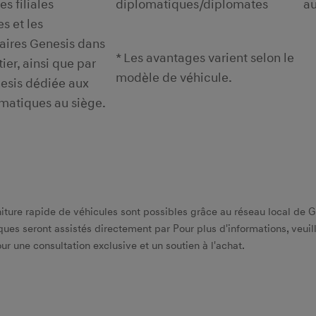
es filiales
diplomatiques/diplomates
au
s et les
aires Genesis dans
* Les avantages varient selon le
ier, ainsi que par
modèle de véhicule.
esis dédiée aux
matiques au siège.
ture rapide de véhicules sont possibles grâce au réseau local de G
iques seront assistés directement par Pour plus d'informations, veu
r une consultation exclusive et un soutien à l'achat.