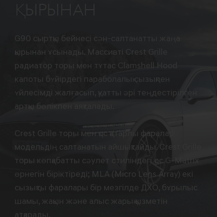
ҚЫРЫНАН
G90 сыртқы бейнесі сән-салтанатты жаңа
қырынан ұсынады. Массивті Crest Grille
радиатор торы мен тұтас Clamshell Hood
капоты бүйірдегі параболалық сызықпен
үйлесімді жалғасып, қуатты әрі теңдестірілген
артқы бөлікпен аяқталады.
Crest Grille торы мен қос қатарлы фаралар
модельдің салтанатын айшықтайды. Crest Grille
торы көпқабатты сәулет стиліндегі қос G-Matrix
өрнегін біріктіреді; MLA (Micro Lens Array) екі
сызықты фаралары бір мезгілде ДХО, бұрылыс
шамы, жақын және алыс жарық қызметін
атқарады.