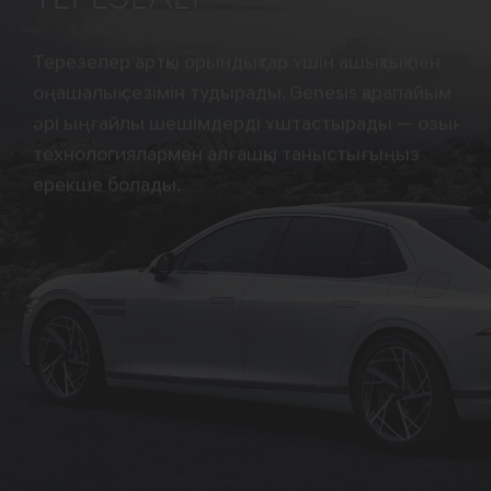
Терезелер артқы орындықтар үшін ашықтық пен
оңашалық сезімін тудырады. Genesis қарапайым
әрі ыңғайлы шешімдерді ұштастырады — озық
технологиялармен алғашқы таныстығыңыз
ерекше болады.