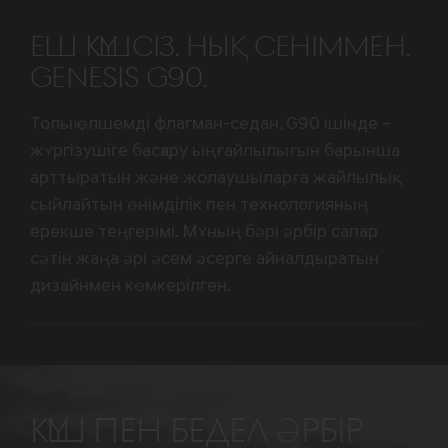
ЕШ КҮШСІЗ. НЫҚ СЕНІММЕН.
GENESIS G90.
Толық өлшемді флагман-седан. G90 ішінде –
жүргізушіге басқару ыңғайлылығын барынша
арттыратын және жолаушыларға жайлылық
сыйлайтын өнімділік пен технологияның
ерекше теңгерімі. Мұның бәрі әрбір сапар
сәтін жаңа әрі әсем әсерге айналдыратын
дизайнмен көмкерілген.
КҮШ ПЕН БЕДЕЛ ӘРБІР