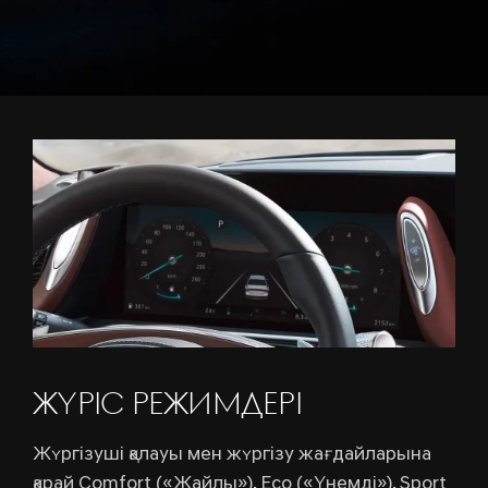
ЖҮРІС РЕЖИМДЕРІ
Жүргізуші қалауы мен жүргізу жағдайларына
қарай Comfort («Жайлы»), Eco («Үнемді»), Sport