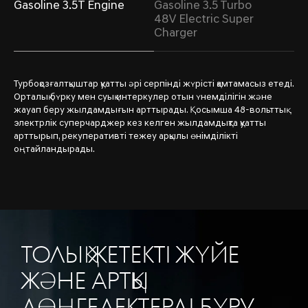
Gasoline 3.5T Engine
Gasoline 3.5 Turbo
48V Electric Super
Charger
Турбоқозғалтқыштар қуатты әрі серпінді жүрісті қамтамасыз етеді.
Орталық бүрку мен суық интеркулер отын үнемділігін және
жауап беру жылдамдығын арттырады. Қосымша 48-вольттық
электрлік суперчарджер кез келген жылдамдықта қуатты
арттырып, рекуперативті тежеу арқылы өнімділікті
оңтайландырады.
ТОЛЫҚ ЖЕТЕКТІ ЖҮЙЕ
ЖӘНЕ АРТҚЫ