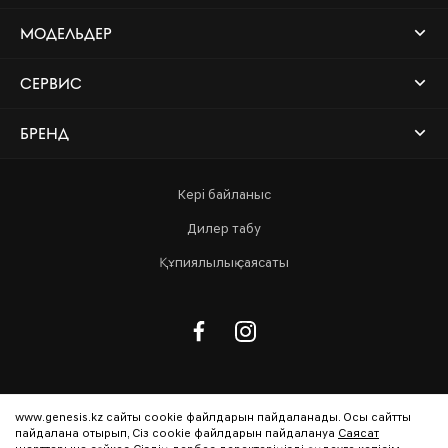
МОДЕЛЬДЕР
СЕРВИС
БРЕНД
Кері байланыс
Дилер табу
Құпиялылық саясаты
Media Center Global
www.genesis.kz сайты cookie файлдарын пайдаланады. Осы сайтты
пайдалана отырып, Сіз cookie файлдарын пайдалануға
Саясат