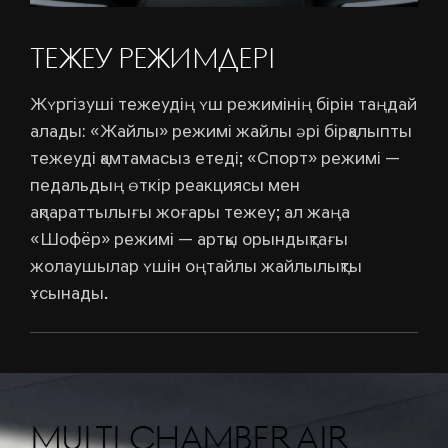
ТЕЖЕУ РЕЖИМДЕРІ
Жүргізуші тежеудің үш режимінің бірін таңдай
алады: «Жайлы» режимі жайлы әрі бірқалыпты
тежеуді қамтамасыз етеді; «Спорт» режимі —
педальдың өткір реакциясы мен
ақпараттылығы жоғары тежеу; ал жаңа
«Шофёр» режимі — артқы орындықтағы
жолаушылар үшін оңтайлы жайлылықты
ұсынады.
MULTI CHAMBER AIR