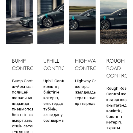
BUMP
UPHILL
HIGHWAY
ROUGH
CONTROL
CONTROL
CONTROL
ROAD
CONTROL
Bump Control
Uphill Control
Highway Control
жүйесі көлік
көліктің
жоғары
Rough Road
полицей
биіктігін
жылдамдықтағы
Control жол
жолағынан өтер
көтеріп,
тұрақтылықты
кедергілерін
алдында
еңістерде
арттырады.
анықтағанда
пневмоподвеска
түбінің
көліктің
биіктігін және
зақымдануын
биіктігін
амортизация
болдырмайды.
көтеріп,
күшін автоматты
тұрақты
түрде реттеп,