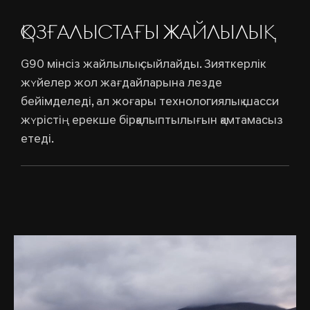
ҚОЗҒАЛЫСТАҒЫ ЖАЙЛЫЛЫҚ
G90 мінсіз жайлылық сыйлайды. Зияткерлік
жүйелер жол жағдайларына лезде
бейімделеді, ал жоғары технологиялық шасси
жүрістің ерекше бірқалыптылығын қамтамасыз
етеді.