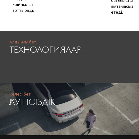
қозғалысты
жайлылықты
қамтамасыз
арттырады.
етеді.
Алдыңғы бет
ТЕХНОЛОГИЯЛАР
Келесі бет
ҚАУІПСІЗДІК