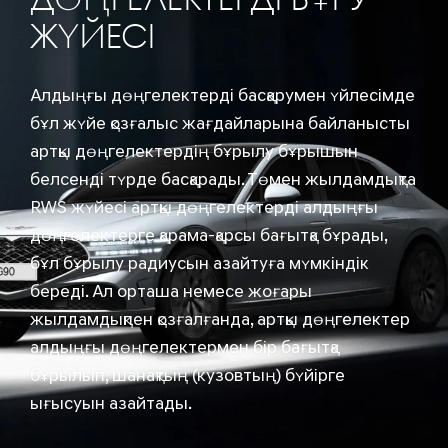
ДӨҢГЕЛЕКТЕРДІ БҰРУ
ЖҮЙЕСІ
Алдыңғы дөңгелектерді басқарумен үйлесімде
бұл жүйе қозғалыс жағдайларына байланысты
артқы дөңгелектердің бұрылу бұрышын
белсенді түрде басқарады. Төмен жылдамдықта
RWS жүйесі артқы дөңгелектерді алдыңғы
дөңгелектерге қарама-қарсы бағытқа бұрады,
бұл бұрылу радиусын азайтуға мүмкіндік
береді. Ал орташа немесе жоғары
жылдамдықпен қозғалғанда, артқы дөңгелектер
алдыңғы дөңгелектермен бір бағытқа
бұрылып, шанақтың (кузовтың) бүйірге
ығысуын азайтады.