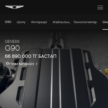
G90
Шолу
Интерьері
Жайлылық
Технологиялар
Өні
GENESIS
G90
66 890 000 тг бастап
Өтінім қалдыру