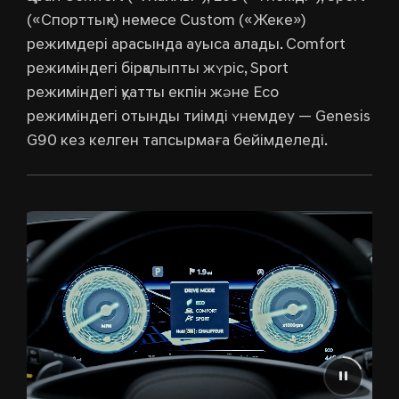
(«Спорттық») немесе Custom («Жеке»)
режимдері арасында ауыса алады. Comfort
режиміндегі бірқалыпты жүріс, Sport
режиміндегі қуатты екпін және Eco
режиміндегі отынды тиімді үнемдеу — Genesis
G90 кез келген тапсырмаға бейімделеді.