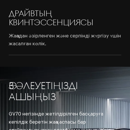
ДРАЙВТЫҢ
КВИНТЭССЕНЦИЯСЫ
Жаңадан әзірленген және серпінді жүргізу үшін
жасалған көлік.
ӨЗ ӘЛЕУЕТІҢІЗДІ
АШЫҢЫЗ
GV70 негізінде жетілдірілген басқаруға
кепілдік беретін жаңа аспасы бар