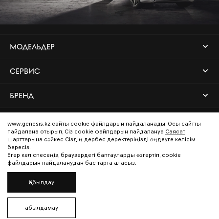
МОДЕЛЬДЕР
СЕРВИС
БРЕНД
www.genesis.kz сайты cookie файлдарын пайдаланады. Осы сайтты
Кері байланыс
пайдалана отырып, Сіз cookie файлдарын пайдалануға
Саясат
шарттарына сәйкес Сіздің дербес деректеріңізді өңдеуге келісім
Дилер табу
бересіз.
Егер келіспесеңіз, браузердегі баптауларды өзгертіп, cookie
Құпиялылық саясаты
файлдарын пайдаланудан бас тарта аласыз.
Қабылдау
Қабылдамау