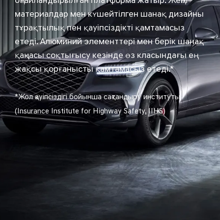
оңтайландырылған платформа жатыр. Жеңіл
материалдар мен күшейтілген шанақ дизайны
тұрақтылық пен қауіпсіздікті қамтамасыз
етеді. Алюминий элементтері мен берік шанақ
қаңқасы соқтығысу кезінде өз класындағы ең
жақсы қорғанысты қамтамасыз етеді.*
*Жол қауіпсіздігі бойынша сақтандыру институты
(Insurance Institute for Highway Safety, IIHS)