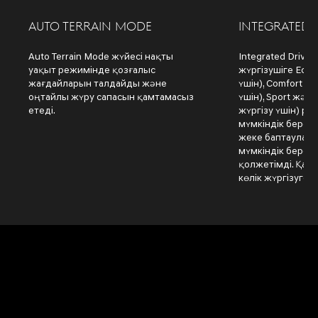
AUTO TERRAIN MODE
INTEGRATED 
Auto Terrain Mode жүйесі нақты
Integrated Drive
уақыт режимінде қозғалыс
жүргізушіге Eco
жағдайларын талдайды және
үшін), Comfort (
оңтайлы жүру сапасын қамтамасыз
үшін), Sport және
етеді.
жүргізу үшін) р
мүмкіндік береді
жеке баптаулард
мүмкіндік берет
қолжетімді. Қалай
көлік жүргізуге 