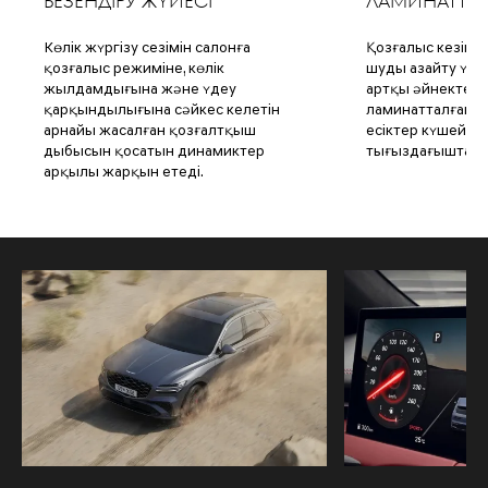
БЕЗЕНДІРУ ЖҮЙЕСІ
ЛАМИНАТТАЛ
Көлік жүргізу сезімін салонға
Қозғалыс кезінде
қозғалыс режиміне, көлік
шуды азайту үші
жылдамдығына және үдеу
артқы әйнектер 
қарқындылығына сәйкес келетін
ламинатталған қ
арнайы жасалған қозғалтқыш
есіктер күшейтіл
дыбысын қосатын динамиктер
тығыздағыштарм
арқылы жарқын етеді.