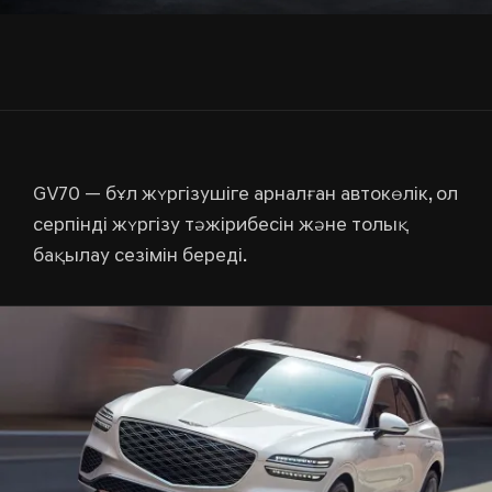
GV70 — бұл жүргізушіге арналған автокөлік, ол
серпінді жүргізу тәжірибесін және толық
бақылау сезімін береді.