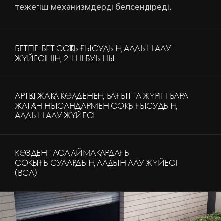
тежегіш механизмдерді белсендіреді.
БЕТПЕ-БЕТ СОҚТЫҒЫСУДЫҢ АЛДЫН АЛУ
ЖҮЙЕСІНІҢ 2-ШІ БУЫНЫ
АРТҚЫ ЖАҚТА КӨЛДЕНЕҢ БАҒЫТТА ЖҮРІП БАРА
ЖАТҚАН НЫСАНДАРМЕН СОҚТЫҒЫСУДЫҢ
АЛДЫН АЛУ ЖҮЙЕСІ
КӨЗДЕН ТАСА АЙМАҚТАРДАҒЫ
СОҚТЫҒЫСУЛАРДЫҢ АЛДЫН АЛУ ЖҮЙЕСІ
(BCA)