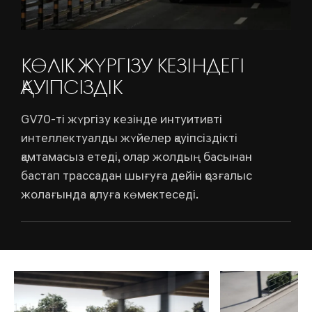
КӨЛІК ЖҮРГІЗУ КЕЗІНДЕГІ
ҚАУІПСІЗДІК
GV70-ті жүргізу кезінде интуитивті
интеллектуалды жүйелер қауіпсіздікті
қамтамасыз етеді, олар жолдың басынан
бастап трассадан шығуға дейін қозғалыс
жолағында қалуға көмектеседі.