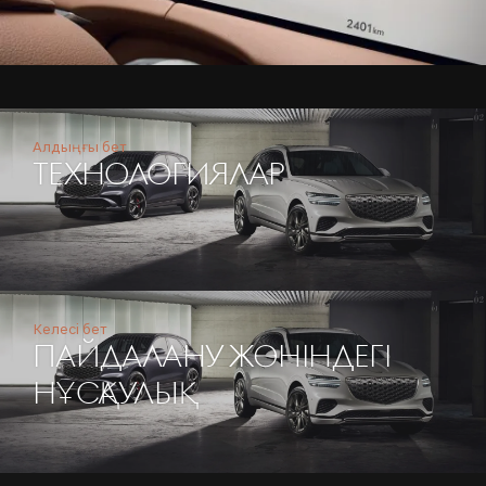
Алдыңғы бет
ТЕХНОЛОГИЯЛАР
Келесі бет
ПАЙДАЛАНУ ЖӨНІНДЕГІ
НҰСҚАУЛЫҚ