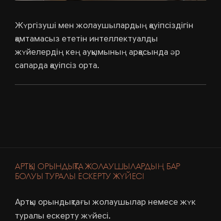
Жүргізуші мен жолаушылардың қауіпсіздігін
қамтамасыз ететін интеллектуалды
жүйелердің кең ауқымының арқасында әр
сапарда қауіпсіз орта.
АРТҚЫ ОРЫНДЫҚТА ЖОЛАУШЫЛАРДЫҢ БАР
БОЛУЫ ТУРАЛЫ ЕСКЕРТУ ЖҮЙЕСІ
Артқы орындықтағы жолаушылар немесе жүк
туралы ескерту жүйесі.