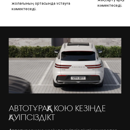
жақсарту арқылы
жолағының ортасында ұстауға
көмектеседі.
көмектеседі.
АВТОТҰРАҚҚА КОЮ КЕЗІНДЕ
ҚАУІПСІЗДІКТ