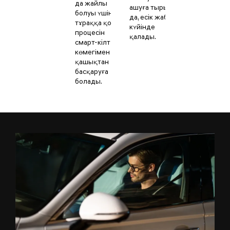
да жайлы
ашуға тырысса
болуы үшін
да, есік жабық
тұраққа қою
күйінде
процесін
қалады.
смарт-кілт
көмегімен
қашықтан
басқаруға
болады.