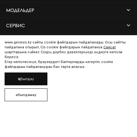
МОДЕЛЬДЕР
СЕРВИС
БРЕНД
www.genesis.kz сайты cookie файлдарын пайдаланады. Осы сайтты
пайдалана отырып, Сіз cookie файлдарын пайдалануға
Саясат
шарттарына сәйкес Сіздің дербес деректеріңізді өңдеуге келісім
бересіз.
Кері байланыс
Егер келіспесеңіз, браузердегі баптауларды өзгертіп, cookie
файлдарын пайдаланудан бас тарта аласыз.
Дилер табу
Қабылдау
Құпиялылық саясаты
Қабылдамау
Media Center Global