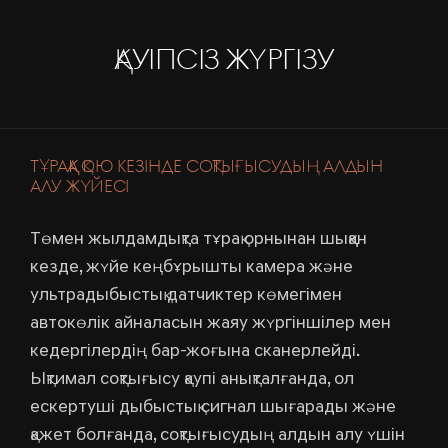
ҚАУІПСІЗ ЖҮРГІЗУ
ТҰРАҚҚА ҚОЮ КЕЗІНДЕ СОҚТЫҒЫСУДЫҢ АЛДЫН
АЛУ ЖҮЙЕСІ
Төмен жылдамдықта тұрақ орнынан шыққан
кезде, жүйе кеңбұрышты камера және
ультрадыбыстық датчиктер көмегімен
автокөлік айналасын жаяу жүргіншілер мен
кедергілердің бар-жоғына сканерлейді.
Ықтимал соқтығысу қаупі анықталғанда, ол
ескертуші дыбыстық сигнал шығарады және
қажет болғанда, соқтығысудың алдын алу үшін