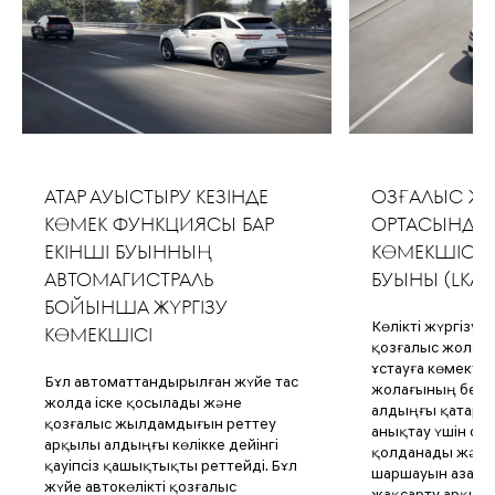
ҚАТАР АУЫСТЫРУ КЕЗІНДЕ
ҚОЗҒАЛЫС 
КӨМЕК ФУНКЦИЯСЫ БАР
ОРТАСЫНДА 
ЕКІНШІ БУЫННЫҢ
КӨМЕКШІСІНІ
АВТОМАГИСТРАЛЬ
БУЫНЫ (LKA)
БОЙЫНША ЖҮРГІЗУ
Көлікті жүргізу к
КӨМЕКШІСІ
қозғалыс жолағ
ұстауға көмектес
Бұл автоматтандырылған жүйе тас
жолағының белгі
жолда іске қосылады және
алдыңғы қатарда
қозғалыс жылдамдығын реттеу
анықтау үшін оз
арқылы алдыңғы көлікке дейінгі
қолданады және 
қауіпсіз қашықтықты реттейді. Бұл
шаршауын азайту 
жүйе автокөлікті қозғалыс