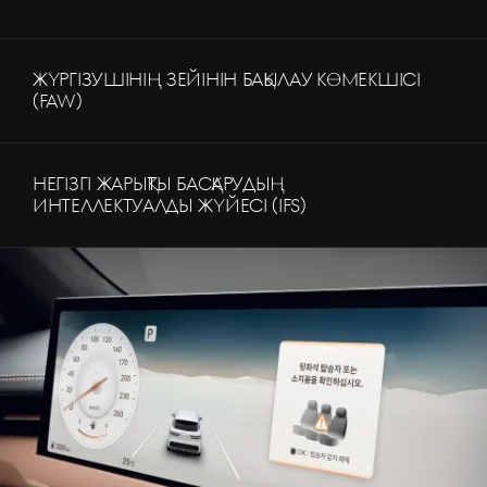
ЖҮРГІЗУШІНІҢ ЗЕЙІНІН БАҚЫЛАУ КӨМЕКШІСІ
(FAW)
НЕГІЗГІ ЖАРЫҚТЫ БАСҚАРУДЫҢ
ИНТЕЛЛЕКТУАЛДЫ ЖҮЙЕСІ (IFS)