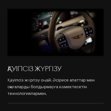
ҚАУІПСІЗ ЖҮРГІЗУ
Қауіпсіз жүргізу оңай. Әсіресе апаттар мен
оқиғаларды болдырмауға көмектесетін
технологиялармен.