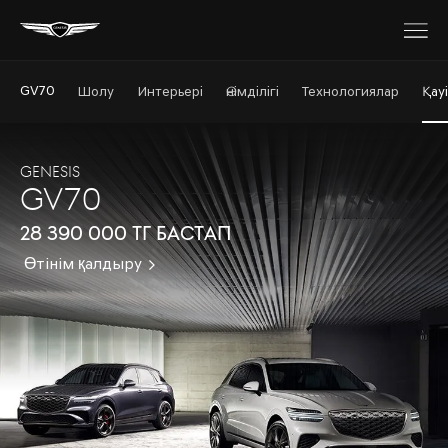
GV70
Шолу
Интерьері
Өнімділігі
Технологиялар
Қауі
GENESIS
GV70
28 390 000 тг бастап
Өтінім қалдыру