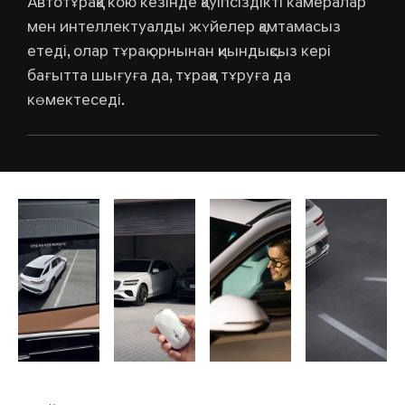
Автотұраққа кою кезінде қауіпсіздікті камералар
мен интеллектуалды жүйелер қамтамасыз
етеді, олар тұрақ орнынан қиындықсыз кері
бағытта шығуға да, тұраққа тұруға да
көмектеседі.