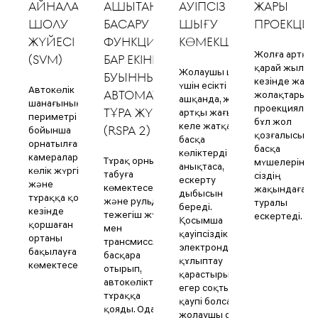
АЙНАЛА
ҚАШЫҚТАН
ҚАУІПСІЗ
ЖАРЫҚ
ШОЛУ
БАСҚАРУ
ШЫҒУ
ПРОЕКЦИ
ЖҮЙЕСІ
ФУНКЦИЯСЫ
КӨМЕКШІСІ
Жолға артқа
(SVM)
БАР ЕКІНШІ
қарай жылжу
Жолаушы шығу
БУЫННЫҢ
кезінде жары
үшін есікті
Автокөлік
АВТОМАТТЫ
жолақтары
ашқанда, жүйе
шанағының
проекциялан
ТҰРАҚ ЖҮЙЕСІ
артқы жағынан
периметрі
бұл жол
келе жатқан
(RSPA 2)
бойынша
қозғалысыны
басқа
орнатылған
басқа
көліктерді
камералар
Тұрақ орнын
мүшелеріне
анықтаса,
көлік жүргізу
табуға
сіздің
ескерту
және
көмектеседі
жақындаған
дыбысын
тұраққа қою
және рульді,
туралы
береді.
кезінде
тежегіш жүйе
ескертеді.
Қосымша
қоршаған
мен
қауіпсіздік үшін
ортаны
трансмиссяны
электронды
бақылауға
басқара
құлыптау
көмектеседі.
отырып,
қарастырылған:
автокөлікті
егер соқтығысу
тұраққа
қаупі болса,
қояды. Одан
жолаушы оны