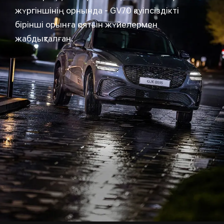
жүргіншінің орнында - GV70 қауіпсіздікті
бірінші орынға қоятын жүйелермен
жабдықталған.