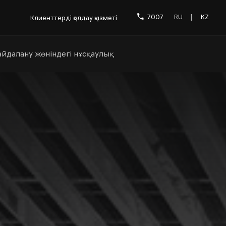
7007
RU
|
KZ
Клиенттерді қолдау қызметі
йдалану жөніндегі нұсқаулық