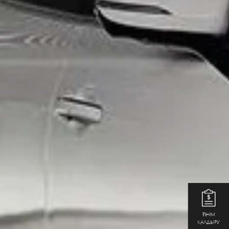
ӨТІНІМ
ҚАЛДЫРУ