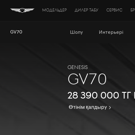
МОДЕЛЬДЕР
ДИЛЕР ТАБУ
СЕРВИС
Б
GV70
Шолу
Интерьері
GENESIS
GV70
28 390 000 тг
Өтінім қалдыру