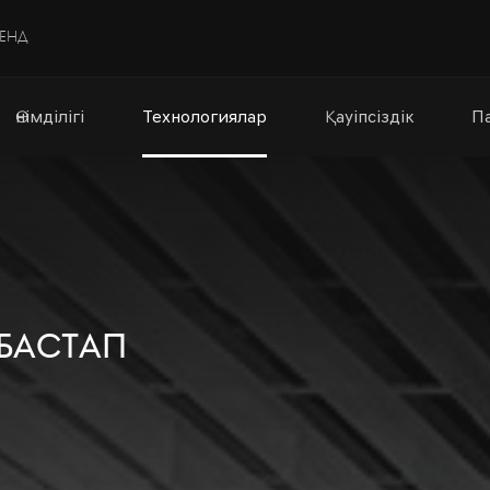
РЕНД
Өнімділігі
Технологиялар
Қауіпсіздік
Па
 бастап