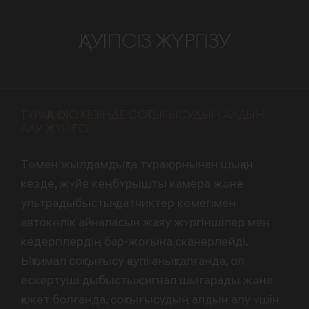
ҚАУІПСІЗ ЖҮРГІЗУ
ТҰРАҚҚА ҚОЮ КЕЗІНДЕ СОҚТЫҒЫСУДЫҢ АЛДЫН
АЛУ ЖҮЙЕСІ
Төмен жылдамдықта тұрақ орнынан шыққан
кезде, жүйе кеңбұрышты камера және
ультрадыбыстық датчиктер көмегімен
автокөлік айналасын жаяу жүргіншілер мен
кедергілердің бар-жоғына сканерлейді.
Ықтимал соқтығысу қаупі анықталғанда, ол
ескертуші дыбыстық сигнал шығарады және
қажет болғанда, соқтығысудың алдын алу үшін