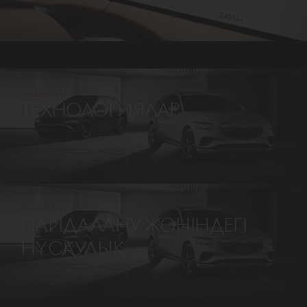
Алдыңғы бет
ТЕХНОЛОГИЯЛАР
Келесі бет
ПАЙДАЛАНУ ЖӨНІНДЕГІ
НҰСҚАУЛЫҚ