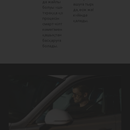
да жайлы
ашуға тырысса
болуы үшін
да, есік жабық
тұраққа қою
күйінде
процесін
қалады.
смарт-кілт
көмегімен
қашықтан
басқаруға
болады.