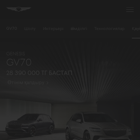
GV70
Шолу
Интерьері
Өнімділігі
Технологиялар
Қауі
GENESIS
GV70
28 390 000 тг бастап
Өтінім қалдыру