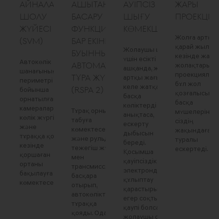
АЙНАЛА
ҚАШЫҚТАН
ҚАУІПСІЗ
ЖАРЫҚ
ШОЛУ
БАСҚАРУ
ШЫҒУ
ПРОЕКЦИ
ЖҮЙЕСІ
ФУНКЦИЯСЫ
КӨМЕКШІСІ
Жолға артқа
(SVM)
БАР ЕКІНШІ
қарай жылжу
Жолаушы шығу
БУЫННЫҢ
кезінде жары
үшін есікті
Автокөлік
АВТОМАТТЫ
жолақтары
ашқанда, жүйе
шанағының
проекциялан
ТҰРАҚ ЖҮЙЕСІ
артқы жағынан
периметрі
бұл жол
келе жатқан
(RSPA 2)
бойынша
қозғалысыны
басқа
орнатылған
басқа
көліктерді
камералар
Тұрақ орнын
мүшелеріне
анықтаса,
көлік жүргізу
табуға
сіздің
ескерту
және
көмектеседі
жақындаған
дыбысын
тұраққа қою
және рульді,
туралы
береді.
кезінде
тежегіш жүйе
ескертеді.
Қосымша
қоршаған
мен
қауіпсіздік үшін
ортаны
трансмиссяны
электронды
бақылауға
басқара
құлыптау
көмектеседі.
отырып,
қарастырылған:
автокөлікті
егер соқтығысу
тұраққа
қаупі болса,
қояды. Одан
жолаушы оны