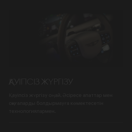
ҚАУІПСІЗ ЖҮРГІЗУ
Қауіпсіз жүргізу оңай. Әсіресе апаттар мен
оқиғаларды болдырмауға көмектесетін
технологиялармен.