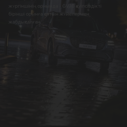
жүргіншінің орнында - GV70 қауіпсіздікті
бірінші орынға қоятын жүйелермен
жабдықталған.