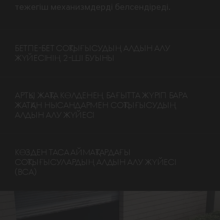
тежегіш механизмдерді белсендіреді.
БЕТПЕ-БЕТ СОҚТЫҒЫСУДЫҢ АЛДЫН АЛУ
ЖҮЙЕСІНІҢ 2-ШІ БУЫНЫ
АРТҚЫ ЖАҚТА КӨЛДЕНЕҢ БАҒЫТТА ЖҮРІП БАРА
ЖАТҚАН НЫСАНДАРМЕН СОҚТЫҒЫСУДЫҢ
АЛДЫН АЛУ ЖҮЙЕСІ
КӨЗДЕН ТАСА АЙМАҚТАРДАҒЫ
СОҚТЫҒЫСУЛАРДЫҢ АЛДЫН АЛУ ЖҮЙЕСІ
(BCA)