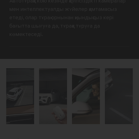
Автотұраққа кою кезінде қауіпсіздікті камералар
мен интеллектуалды жүйелер қамтамасыз
етеді, олар тұрақ орнынан қиындықсыз кері
бағытта шығуға да, тұраққа тұруға да
көмектеседі.