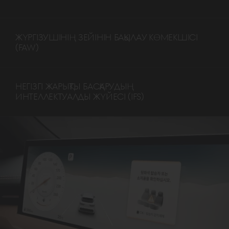
ЖҮРГІЗУШІНІҢ ЗЕЙІНІН БАҚЫЛАУ КӨМЕКШІСІ
(FAW)
НЕГІЗГІ ЖАРЫҚТЫ БАСҚАРУДЫҢ
ИНТЕЛЛЕКТУАЛДЫ ЖҮЙЕСІ (IFS)