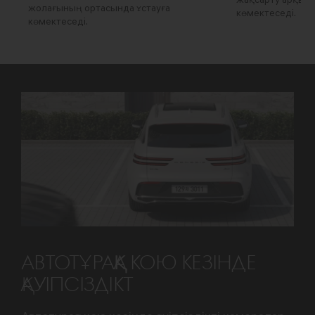
жақсарту арқылы
жолағының ортасында ұстауға
көмектеседі.
көмектеседі.
АВТОТҰРАҚҚА КОЮ КЕЗІНДЕ
ҚАУІПСІЗДІКТ