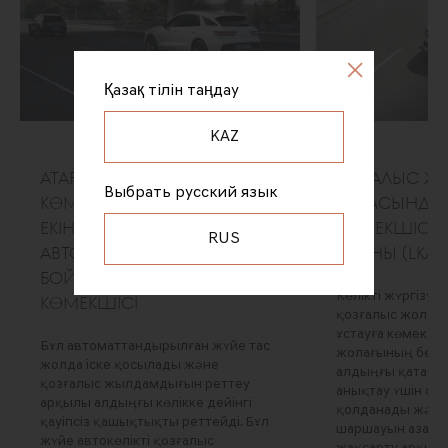
Қазақ тілін таңдау
KAZ
ҚАТАР АУЫСТЫРУ КЕЗІНДЕ
ҚОЗҒАЛЫС 
Выбрать русский язык
КӨМЕК ФУНКЦИЯСЫ БАР
ОРТАСЫНДА 
ЕКІНШІ БУЫННЫҢ
КӨМЕКШІСІНІ
RUS
АВТОМАГИСТРАЛЬ
БУЫНЫ (LKA)
БОЙЫНША ЖҮРГІЗУ
Көлікті жүргізу к
КӨМЕКШІСІ
қозғалыс жолағ
ұстауға көмектес
Бұл автоматтандырылған жүйе тас
жолағының белгі
жолда іске қосылады және
алдыңғы қатарда
қозғалыс жылдамдығын реттеу
анықтау үшін оз
арқылы алдыңғы көлікке дейінгі
қолданады және 
қауіпсіз қашықтықты реттейді. Бұл
шаршауын азайту 
жүйе автокөлікті қозғалыс