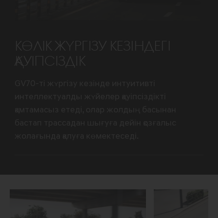
КӨЛІК ЖҮРГІЗУ КЕЗІНДЕГІ
ҚАУІПСІЗДІК
GV70-ті жүргізу кезінде интуитивті
интеллектуалды жүйелер қауіпсіздікті
қамтамасыз етеді, олар жолдың басынан
бастап трассадан шығуға дейін қозғалыс
жолағында қалуға көмектеседі.