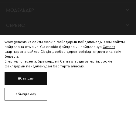
МОДЕЛЬДЕР
СЕРВИС
БРЕНД
www.genesis.kz сайты cookie файлдарын пайдаланады. Осы сайтты
пайдалана отырып, Сіз cookie файлдарын пайдалануға
Саясат
шарттарына сәйкес Сіздің дербес деректеріңізді өңдеуге келісім
бересіз.
Кері байланыс
Егер келіспесеңіз, браузердегі баптауларды өзгертіп, cookie
файлдарын пайдаланудан бас тарта аласыз.
Дилер табу
Қабылдау
Құпиялылық саясаты
Қабылдамау
Media Center Global