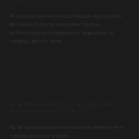
Жүргізуші мен жолаушылардың қауіпсіздігін
қамтамасыз ететін интеллектуалды
жүйелердің кең ауқымының арқасында әр
сапарда қауіпсіз орта.
АРТҚЫ ОРЫНДЫҚТА ЖОЛАУШЫЛАРДЫҢ БАР
БОЛУЫ ТУРАЛЫ ЕСКЕРТУ ЖҮЙЕСІ
Артқы орындықтағы жолаушылар немесе жүк
туралы ескерту жүйесі.