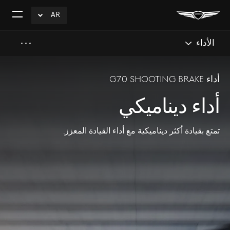
AR
click
افتح
to
القائم
Expand
الأداء
أداء G70 Shooting Brake
أداء ديناميكي
تمتع بقيادة أكثر ديناميكية مع أداء القيادة المعزز.