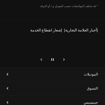
الرئيسي لدورة الألعاب السعودية
2024 للعام الثاني على التوالي،
* قد تختلف المواصفات حسب الموديل و / أو الدولة.
بهدف دعم الحدث الرياضي الوطني
الأكبر في المملكة
[أخبار العلامة التجارية]
جينيسيس الشرق الأوسط وأفريقيا
تعلن عن شراكة استراتيجية مع
شركة رياضة الفروسية للفعاليات
بهدف رعاية فعاليات الفروسية
الكبرى في المملكة
إيقاف
التالي
genesis.common.p2.previous
[أخبار العلامة التجارية]
علامة جينيسيس تطلق سيارتَي
GV80 و GV80 كوبيه الجديدتَين
الموديلات
التسوق
[أخبار العلامة التجارية]
علامة جينيسيس تطلق مركز
خدمات حصرياً في الرياض لترتقي
جينيسيس