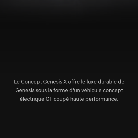
S
c
r
l
l
o
w
o
d
n
Le Concept Genesis X offre le luxe durable de
Genesis sous la forme d’un véhicule concept
électrique GT coupé haute performance.