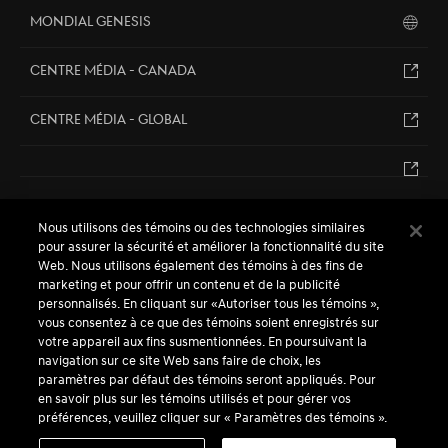
Mondial Genesis
Centre Média - Canada
Centre Média - Global
Nous utilisons des témoins ou des technologies similaires
EN
FR
pour assurer la sécurité et améliorer la fonctionnalité du site
Web. Nous utilisons également des témoins à des fins de
marketing et pour offrir un contenu et de la publicité
personnalisés. En cliquant sur «Autoriser tous les témoins »,
vous consentez à ce que des témoins soient enregistrés sur
votre appareil aux fins susmentionnées. En poursuivant la
navigation sur ce site Web sans faire de choix, les
paramètres par défaut des témoins seront appliqués. Pour
en savoir plus sur les témoins utilisés et pour gérer vos
MC/MD Le nom Genesis ainsi que les logos, noms de produits,
préférences, veuillez cliquer sur « Paramètres des témoins ».
noms de fonctionnalités, images et slogans Genesis sont des
marques appartenant à (ou utilisées sous licence par) Genesis