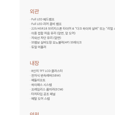
외관
G70
· Full LED 헤드램프
· Full LED 리어 콤비 램프
· 225/45R18 브리지스톤 타이어 & "다크 하이퍼 실버" 또는 "리얼 
· 이중 접합 차음 유리 (앞면, 앞 도어)
· 자외선 차단 유리 (앞면)
· 브렘보 실버도장 모노블럭(4P) 브레이크
· 듀얼 머플러
내장
G70
· 8인치 TFT LCD 클러스터
· 전자식 변속레버(SBW)
· 패들쉬프트
· 하이패스 시스템
· 프레임리스 룸미러(ECM)
· 터치타입 공조 패널
· 메탈 도어 스텝
안전