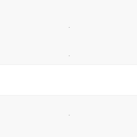
-
-
-