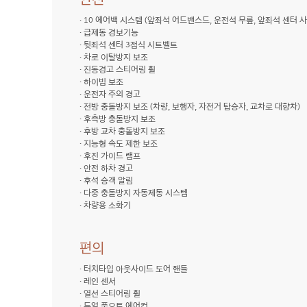
G70
· 10 에어백 시스템 (앞좌석 어드밴스드, 운전석 무릎, 앞좌석 센터 사
· 급제동 경보기능
· 뒷좌석 센터 3점식 시트벨트
· 차로 이탈방지 보조
· 진동경고 스티어링 휠
· 하이빔 보조
· 운전자 주의 경고
· 전방 충돌방지 보조 (차량, 보행자, 자전거 탑승자, 교차로 대향차)
· 후측방 충돌방지 보조
· 후방 교차 충돌방지 보조
· 지능형 속도 제한 보조
· 후진 가이드 램프
· 안전 하차 경고
· 후석 승객 알림
· 다중 충돌방지 자동제동 시스템
· 차량용 소화기
편의
G70
· 터치타입 아웃사이드 도어 핸들
· 레인 센서
· 열선 스티어링 휠
· 듀얼 풀오토 에어컨