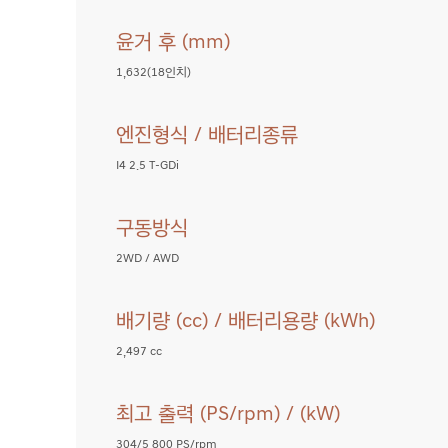
윤거 후 (mm)
G70
1,632(18인치)
엔진형식 / 배터리종류
G70
I4 2.5 T-GDi
구동방식
G70
2WD / AWD
배기량 (cc) / 배터리용량 (kWh)
G70
2,497 cc
최고 출력 (PS/rpm) / (kW)
G70
304/5,800 PS/rpm