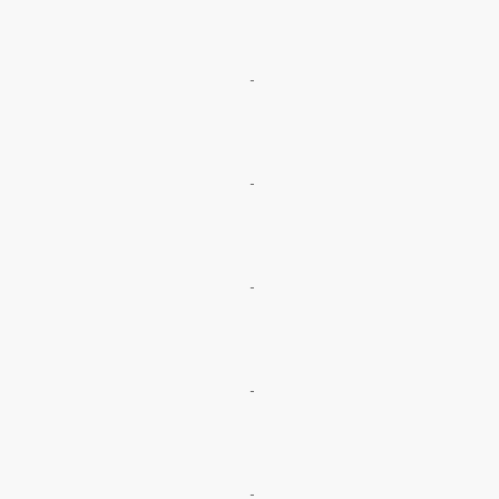
-
-
-
-
-