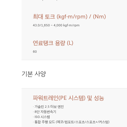
최대 토크 (kgf·m/rpm) / (Nm)
G70
43.0/1,650 ~ 4,000 kgf·m/rpm
연료탱크 용량 (L)
G70
60
기본 사양
파워트레인(PE 시스템) 및 성능
G70
· 가솔린 2.5 터보 엔진
· 8단 자동변속기
· ISG 시스템
· 통합 주행 모드 (에코/컴포트/스포츠/스포츠+/커스텀)