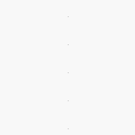
-
-
-
-
-