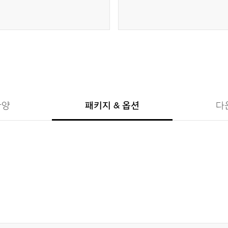
사양
패키지 & 옵션
다