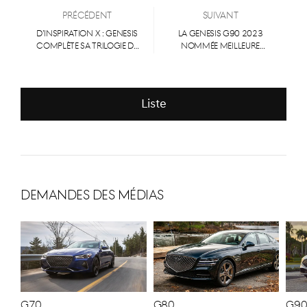
Précédent
Suivant
D’INSPIRATION X : GENESIS
LA GENESIS G90 2023
COMPLÈTE SA TRILOGIE DE
NOMMÉE MEILLEURE
PROTOTYPES DE
VOITURE PLEINE
VÉHICULES ÉLECTRIQUES
GRANDEUR HAUT DE
AVEC LA DÉCAPOTABLE X
GAMME AU CANADA POUR
CONVERTIBLE
2023
Liste
DEMANDES DES MÉDIAS
G70
G80
G9