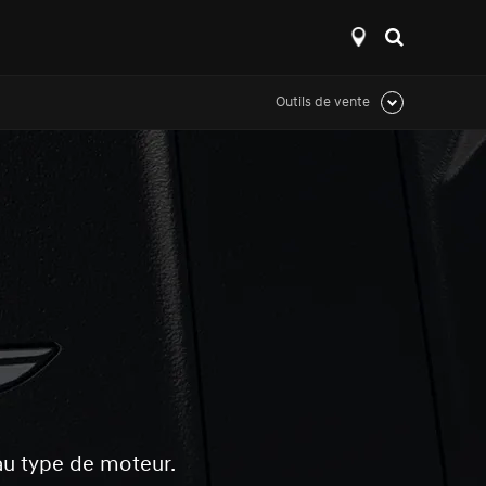
Open
search
layer
Outils de vente
Click
to
expand
 au type de moteur.