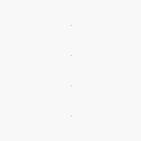
-
-
-
-