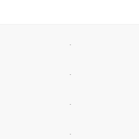
-
-
-
-