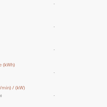
-
-
-
ie (kWh)
-
/min) / (kW)
e)
-