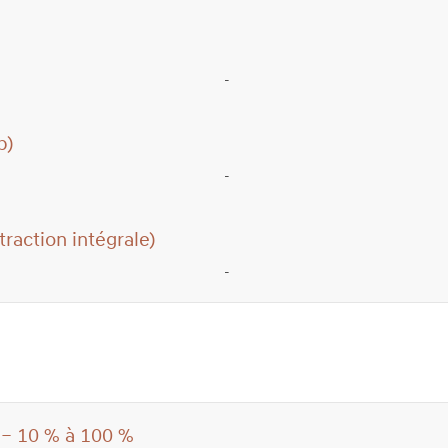
-
b)
-
raction intégrale)
-
 – 10 % à 100 %