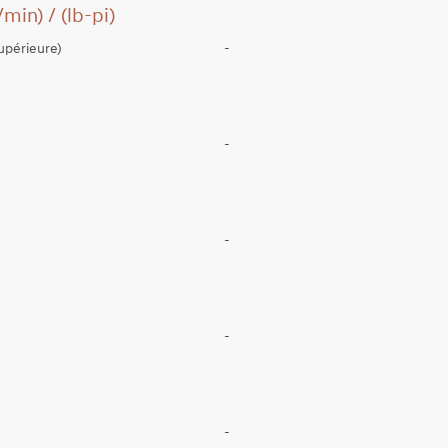
in) / (lb-pi)
supérieure)
-
-
-
-
-