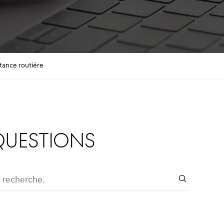
stance routiére
QUESTIONS
Search
e recherche.