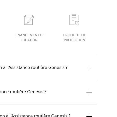
FINANCEMENT ET
PRODUITS DE
LOCATION
PROTECTION
 à l’Assistance routière Genesis ?
Click
to
expand
nce routière Genesis ?
Click
to
expand
on à l’Assistance routière Genesis ?
Click