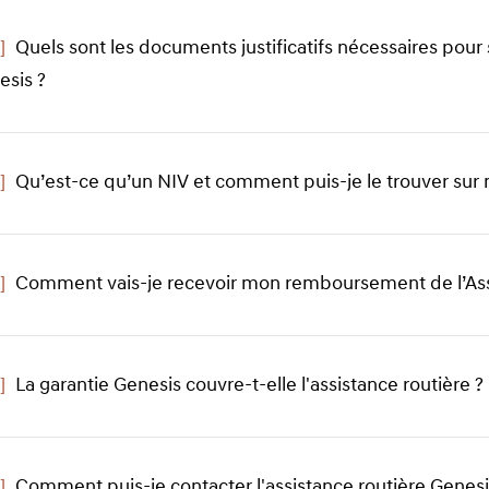
]
Quels sont les documents justificatifs nécessaires pou
esis ?
Click
to
expand
]
Qu’est-ce qu’un NIV et comment puis-je le trouver sur
]
Comment vais-je recevoir mon remboursement de l’Assi
]
La garantie Genesis couvre-t-elle l'assistance routière ?
]
Comment puis-je contacter l'assistance routière Genesi