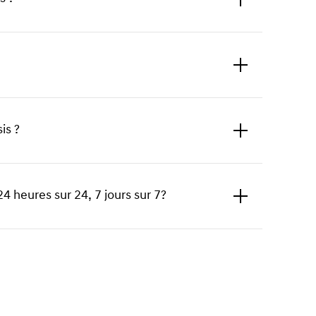
to
expand
is ?
Click
to
expand
4 heures sur 24, 7 jours sur 7?
Click
to
expand