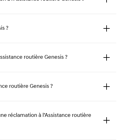
to
expand
is ?
Click
to
expand
sistance routière Genesis ?
Click
to
expand
nce routière Genesis ?
Click
to
expand
ne réclamation à l’Assistance routière