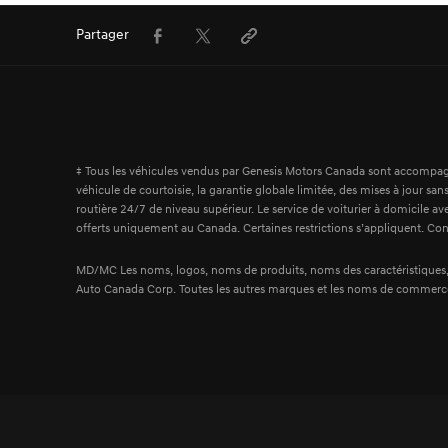
Facebook
Twitter
Partager
URL
‡ Tous les véhicules vendus par Genesis Motors Canada sont accompagnés 
véhicule de courtoisie, la garantie globale limitée, des mises à jour sa
routière 24/7 de niveau supérieur. Le service de voiturier à domicile av
offerts uniquement au Canada. Certaines restrictions s’appliquent. Cons
MD/MC Les noms, logos, noms de produits, noms des caractéristiques,
Auto Canada Corp. Toutes les autres marques et les noms de commerce 