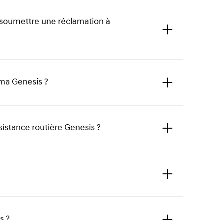
r soumettre une réclamation à
 ma Genesis ?
Click
to
expand
stance routière Genesis ?
Click
to
expand
Click
to
expand
s ?
Click