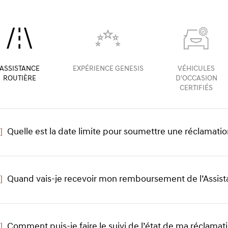
ASSISTANCE
EXPÉRIENCE GENESIS
VÉHICULES
ROUTIÈRE
D'OCCASION
CERTIFIÉS
]
Quelle est la date limite pour soumettre une réclamation
]
Quand vais-je recevoir mon remboursement de l’Assista
]
Comment puis-je faire le suivi de l’état de ma réclamati